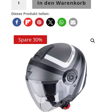
In den Warenkorb
EXO-
City
Dieses Produkt teilen:
II
Riva
Matt
Silber/Schwarz/Weiß
Spare 30%
Menge