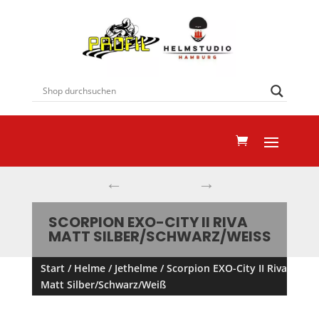
←
→
SCORPION EXO-CITY II RIVA
MATT SILBER/SCHWARZ/WEISS
Start
/
Helme
/
Jethelme
/ Scorpion EXO-City II Riva
Matt Silber/Schwarz/Weiß