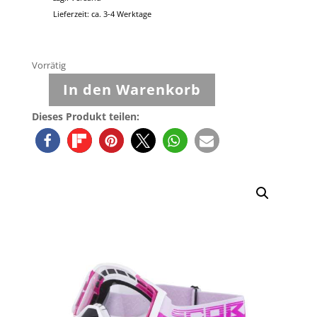
Lieferzeit: ca. 3-4 Werktage
Vorrätig
In den Warenkorb
Scorpion
-
Dieses Produkt teilen:
Crossbrille
E21
pink-
weiß
Menge