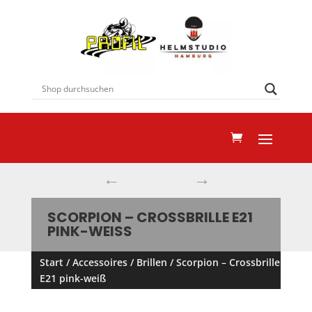
←
→
SCORPION – CROSSBRILLE E21
PINK-WEISS
Start
/
Accessoires
/
Brillen
/ Scorpion – Crossbrille
E21 pink-weiß