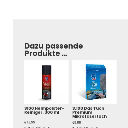
Dazu passende
Produkte …
S100 Helmpolster-
S.100 Das Tuch
Reiniger, 300 ml
Premium
Mikrofasertuch
€
13,99
€
9,99