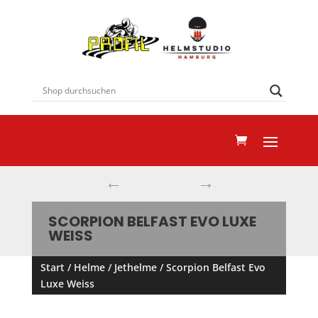
←
→
SCORPION BELFAST EVO LUXE
WEISS
Start
/
Helme
/
Jethelme
/ Scorpion Belfast Evo
Luxe Weiss