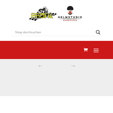
←
→
SCHUBERTH VISIER SV1 KLAR FÜR
ALLE C3-MODELLE +S2 SPORT
GROSS GRÖSSE XL – 3XL
Start
Helme
Visiere