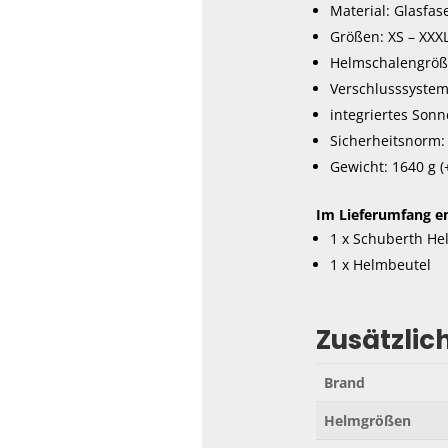
Material: Glasfas
Größen: XS – XXX
Helmschalengrößen
Verschlusssystem
integriertes Sonne
Sicherheitsnorm:
Gewicht: 1640 g (+/
Im Lieferumfang en
1 x Schuberth He
1 x Helmbeutel
Zusätzlic
Brand
Helmgrößen