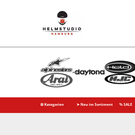
⊞ Kategorien
➤ Neu im Sortiment
% SALE