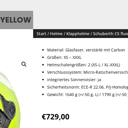
 YELLOW
Start
/
Helme
/
Klapphelme
/ Schuberth C5 fluo
Material: Glasfaser, verstärkt mit Carbon
Größen: XS – XXXL
Helmschalengrößen: 2 (XS-L / XL-XXXL)
Verschlusssystem: Micro-Ratschenverssch
integriertes Sonnenvisier: ja
Sicherheitsnorm: ECE-R 22.06, P/J-Homolo
Gewicht: 1640 g (+/-50 g, L) / 1790 g (+/-50 
€
729,00