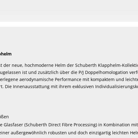
phelm
st der neue, hochmoderne Helm der Schuberth Klapphelm-Kollektion
gelassen ist und zusätzlich über die P/J Doppelhomologation verf
berlegene aerodynamische Performance mit kompaktem und leichtem
rt. Die Innenausstattung mit ihrem exklusiven Individualisierungsk
ößen
te Glasfaser (Schuberth Direct Fibre Processing) in Kombination m
iner außergewöhnlich robusten und doch einzigartig leichten Hel