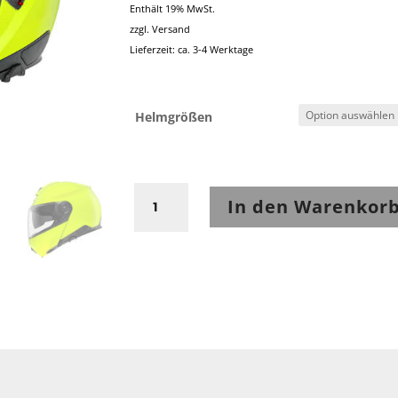
Enthält 19% MwSt.
zzgl.
Versand
Lieferzeit: ca. 3-4 Werktage
Helmgrößen
Schuberth
In den Warenkor
C5
fluo
yellow
Menge