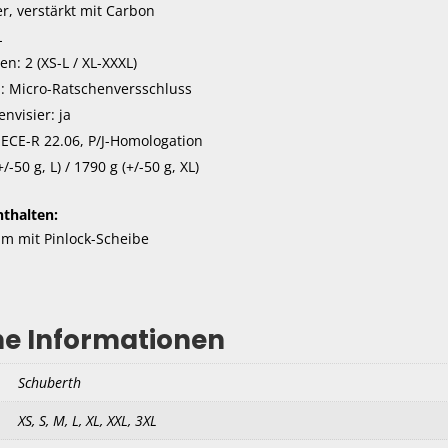
er, verstärkt mit Carbon
L
: 2 (XS-L / XL-XXXL)
: Micro-Ratschenversschluss
nvisier: ja
 ECE-R 22.06, P/J-Homologation
-50 g, L) / 1790 g (+/-50 g, XL)
thalten:
lm mit Pinlock-Scheibe
he Informationen
Schuberth
XS, S, M, L, XL, XXL, 3XL