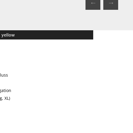
←
→
 yellow
luss
gation
g, XL)