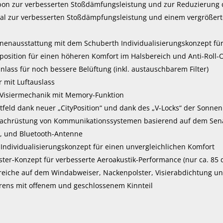
rbon zur verbesserten Stoßdämfungsleistung und zur Reduzierung
al zur verbesserten Stoßdämpfungsleistung und einem vergrößert
nnenausstattung mit dem Schuberth Individualisierungskonzept für
osition für einen höheren Komfort im Halsbereich und Anti-Roll-Of
nlass für noch bessere Belüftung (inkl. austauschbarem Filter)
 mit Luftauslass
 Visiermechanik mit Memory-Funktion
htfeld dank neuer „CityPosition“ und dank des „V-Locks“ der Sonne
Nachrüstung von Kommunikationssystemen basierend auf dem Sena 
, und Bluetooth-Antenne
Individualisierungskonzept für einen unvergleichlichen Komfort
ter-Konzept für verbesserte Aeroakustik-Performance (nur ca. 85 
reiche auf dem Windabweiser, Nackenpolster, Visierabdichtung und
ens mit offenem und geschlossenem Kinnteil