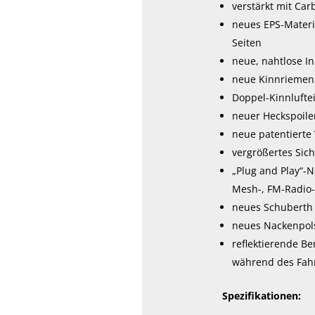
verstärkt mit Ca
neues EPS-Materi
Seiten
neue, nahtlose I
neue Kinnriemenp
Doppel-Kinnluftei
neuer Heckspoiler
neue patentierte
vergrößertes Sic
„Plug and Play“-
Mesh-, FM-Radio-
neues Schuberth 
neues Nackenpols
reflektierende Be
während des Fahr
Spezifikationen: