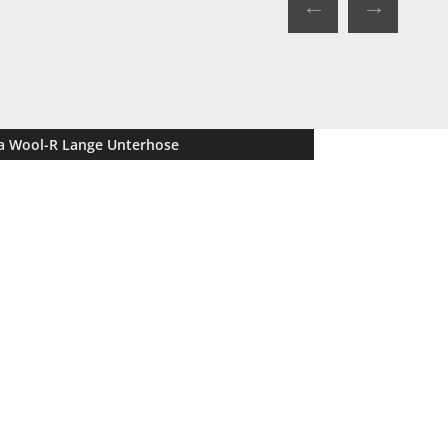
←
→
a Wool-R Lange Unterhose