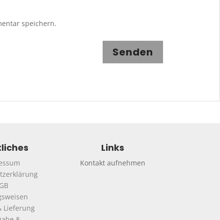
entar speichern.
Senden
liches
Links
essum
Kontakt aufnehmen
tzerklärung
GB
gsweisen
 Lieferung
gabe &