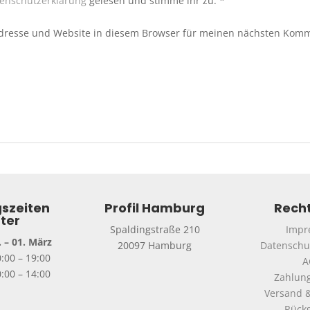
enschutzerklärung
gelesen und stimme ihr zu.
*
dresse und Website in diesem Browser für meinen nächsten Komm
szeiten
Profil Hamburg
Recht
ter
Spaldingstraße 210
Impr
 – 01. März
20097 Hamburg
Datenschu
0:00 – 19:00
A
:00 – 14:00
Zahlun
Versand &
Rück