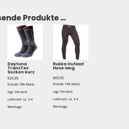
sende Produkte …
Daytona
Rukka Outlast
TransTex
Hose lang
Socken kurz
€
69,95
€
20,95
Enthält 19% MwSt.
Enthält 19% MwSt.
zzgl.
Versand
zzgl.
Versand
Lieferzeit: ca. 3-4
Lieferzeit: ca. 3-4
Werktage
Werktage
Dieses
Dieses
Produkt
Produkt