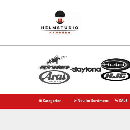
⊞ Kategorien
➤ Neu im Sortiment
% SALE