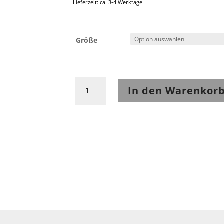
Lieferzeit: ca. 3-4 Werktage
Größe
Rukka
In den Warenkor
Wool-
R
Lange
Unterhose
Menge