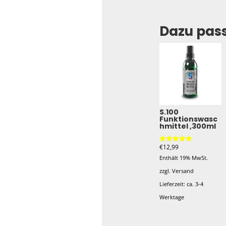
Dazu pas
S.100
Funktionswasc
hmittel ,300ml
€
12,99
Bewertet mit
5.00
Enthält 19% MwSt.
von 5
zzgl.
Versand
Lieferzeit: ca. 3-4
Werktage