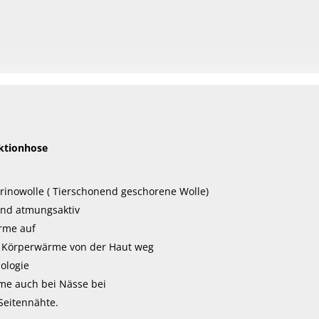
weist
weist
mehrere
mehrere
Varianten
Varianten
auf.
auf.
Die
Die
Optionen
Optionen
können
können
auf
auf
ktionhose
der
der
Produktseite
Produktseite
rinowolle ( Tierschonend geschorene Wolle)
gewählt
gewählt
nd atmungsaktiv
werden
werden
rme auf
he Körperwärme von der Haut weg
ologie
me auch bei Nässe bei
Seitennähte.