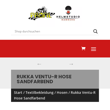
←
→
RUKKA VENTU-R HOSE
SANDFARBEND
Start
/
Textilbekleidung
/
Hosen
/ Rukka Ventu-R
Hose Sandfarbend