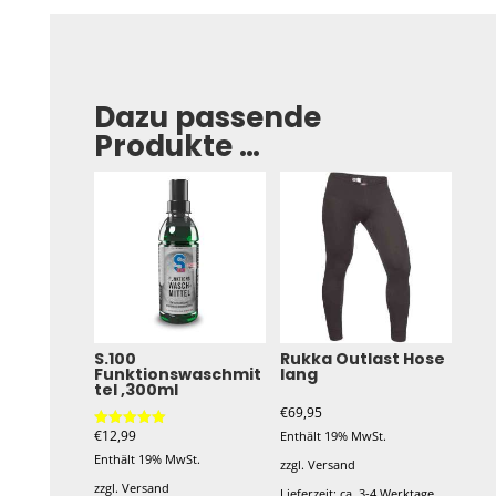
Dazu passende
Produkte …
S.100
Rukka Outlast Hose
Funktionswaschmit
lang
tel ,300ml
€
69,95
€
12,99
Enthält 19% MwSt.
Bewertet mit
5.00
Enthält 19% MwSt.
von 5
zzgl.
Versand
zzgl.
Versand
Lieferzeit: ca. 3-4 Werktage