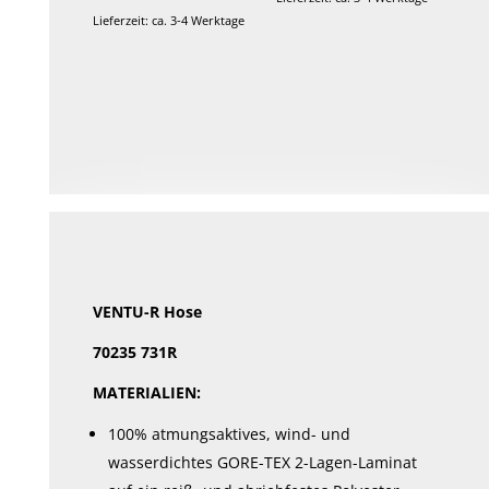
Lieferzeit: ca. 3-4 Werktage
Dieses
Produkt
weist
mehrere
Varianten
auf.
Die
Optionen
können
auf
VENTU-R Hose
der
70235 731R
Produktseite
gewählt
MATERIALIEN:
werden
100% atmungsaktives, wind- und
wasserdichtes GORE-TEX 2-Lagen-Laminat