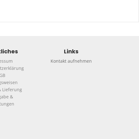
liches
Links
essum
Kontakt aufnehmen
tzerklärung
GB
gsweisen
 Lieferung
gabe &
ttungen