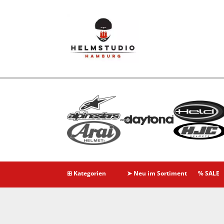
⊞ Kategorien
➤ Neu im Sortiment
% SALE