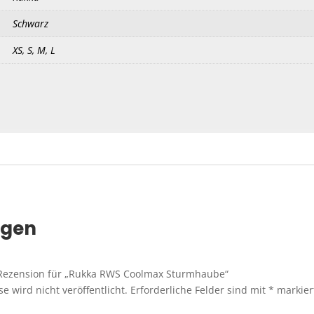
Schwarz
XS, S, M, L
ngen
e Rezension für „Rukka RWS Coolmax Sturmhaube“
e wird nicht veröffentlicht.
Erforderliche Felder sind mit
*
markier