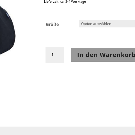
Lieferzeit: ca. 3-4 Werktage
Größe
Rukka
In den Warenkor
RWS
Coolmax
Sturmhaube
Menge