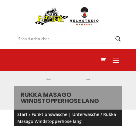
←
→
RUKKA MASAGO
WINDSTOPPERHOSE LANG
Start
/
Funktionswäsche | Unterwäsche
/ Rukka
Masago Windstopperhose lang