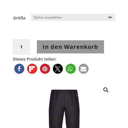
Größe
Rukka
In den Warenkorb
Masago
Windstopperhose
Dieses Produkt teilen:
lang
Menge