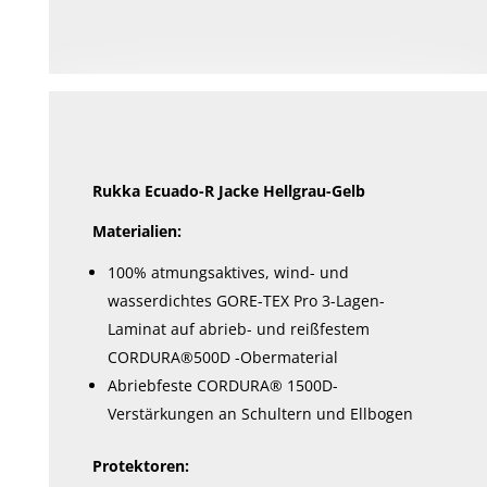
weist
mehrere
Varianten
auf.
Die
Optionen
können
Rukka Ecuado-R Jacke Hellgrau-Gelb
auf
der
Materialien:
Produktseite
100% atmungsaktives, wind- und
gewählt
wasserdichtes GORE-TEX Pro 3-Lagen-
werden
Laminat auf abrieb- und reißfestem
CORDURA®500D -Obermaterial
Abriebfeste CORDURA® 1500D-
Verstärkungen an Schultern und Ellbogen
Protektoren: