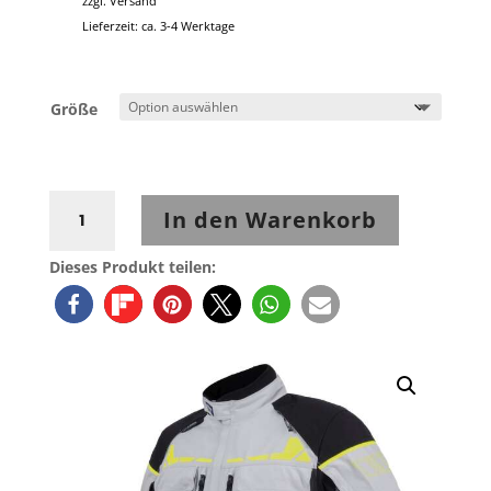
zzgl.
Versand
Lieferzeit: ca. 3-4 Werktage
Größe
Rukka
In den Warenkorb
Ecuado-
R
Dieses Produkt teilen:
Jacke
Hellgrau-
Gelb
Menge