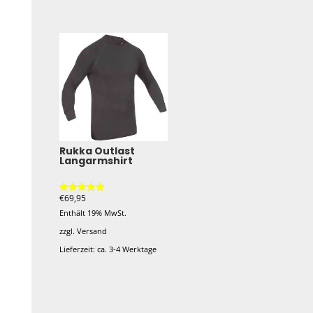
Dieses
Produkt
weist
mehrere
Varianten
auf.
Die
Optionen
können
Rukka Outlast
Langarmshirt
auf
der
€
69,95
Produktseite
Bewertet mit
5.00
Enthält 19% MwSt.
von 5
gewählt
zzgl.
Versand
werden
Lieferzeit: ca. 3-4 Werktage
Dieses
Produkt