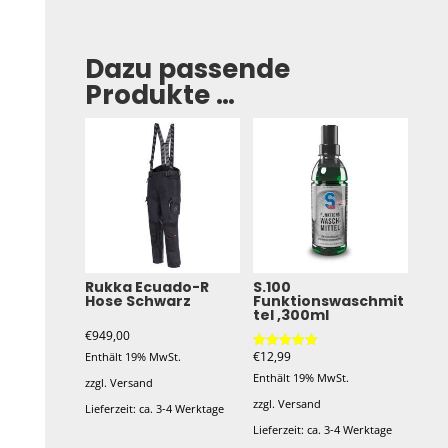
Dazu passende
Produkte …
Rukka Ecuado-R
S.100
Hose Schwarz
Funktionswaschmit
tel ,300ml
€
949,00
€
12,99
Enthält 19% MwSt.
Bewertet mit
5.00
Enthält 19% MwSt.
von 5
zzgl.
Versand
zzgl.
Versand
Lieferzeit: ca. 3-4 Werktage
Lieferzeit: ca. 3-4 Werktage