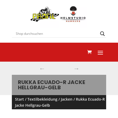
←
→
RUKKA ECUADO-R JACKE
HELLGRAU-GELB
Start
/
Textilbekleidung
/
Jacken
/ Rukka Ecuado-R
Jacke Hellgrau-Gelb