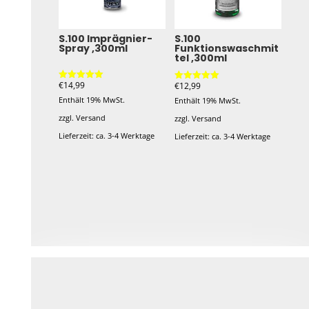
Die
Optionen
S.100 Imprägnier-
S.100
Spray ,300ml
Funktionswaschmit
können
tel ,300ml
auf
der
€
14,99
€
12,99
Bewertet mit
Bewertet mit
5.00
5.00
Enthält 19% MwSt.
Produktseite
Enthält 19% MwSt.
von 5
von 5
zzgl.
Versand
gewählt
zzgl.
Versand
Lieferzeit: ca. 3-4 Werktage
werden
Lieferzeit: ca. 3-4 Werktage