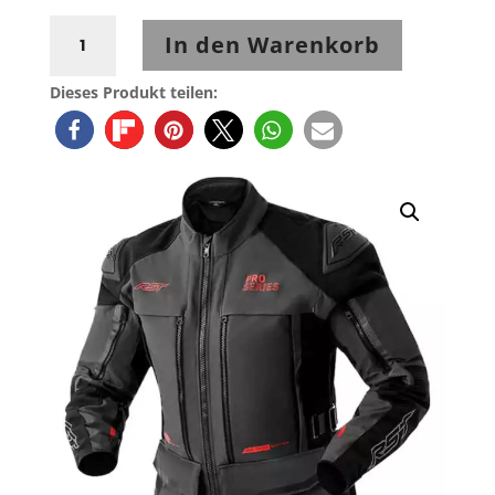
RST
In den Warenkorb
Pro
Series
Dieses Produkt teilen:
Adventure
D3O
Jacket
-
Grey/Black
Menge