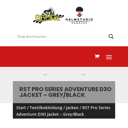
←
→
RST PRO SERIES ADVENTURE D3O
JACKET – GREY/BLACK
Start
/
Textilbekleidung
/
Jacken
/ RST Pro Series
Adventure D3O Jacket – Grey/Black