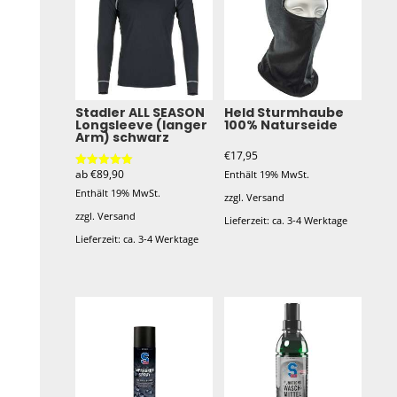
Stadler ALL SEASON
Held Sturmhaube
Longsleeve (langer
100% Naturseide
Arm) schwarz
€
17,95
ab
€
89,90
Enthält 19% MwSt.
Bewertet mit
5.00
Enthält 19% MwSt.
von 5
zzgl.
Versand
zzgl.
Versand
Lieferzeit: ca. 3-4 Werktage
Lieferzeit: ca. 3-4 Werktage
Dieses
Produkt
weist
mehrere
Varianten
auf.