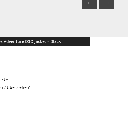
←
→
es Adventure D3O Jacket – Black
acke
en / Überziehen)