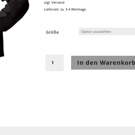
zzgl.
Versand
Lieferzeit: ca. 3-4 Werktage
Größe
RST
In den Warenkor
Pro
Series
Adventure
D3O
Jacket
-
Black
Menge