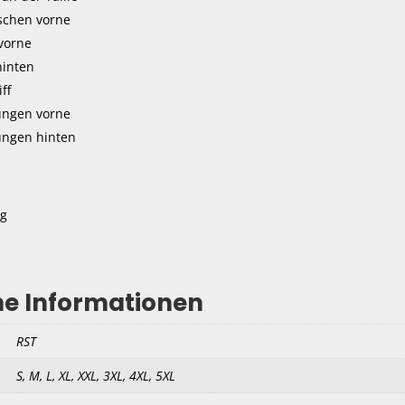
chen vorne
vorne
hinten
ff
ungen vorne
ungen hinten
ng
he Informationen
RST
S, M, L, XL, XXL, 3XL, 4XL, 5XL