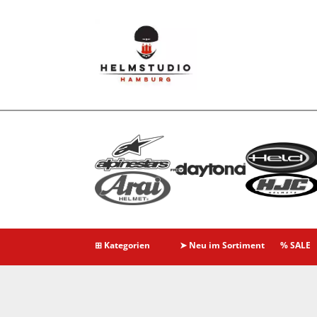
⊞ Kategorien
➤ Neu im Sortiment
% SALE