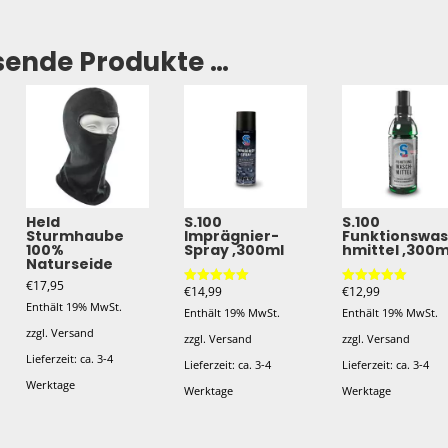
sende Produkte …
Held
S.100
S.100
Sturmhaube
Imprägnier-
Funktionswa
100%
Spray ,300ml
hmittel ,300m
Naturseide
€
17,95
€
14,99
€
12,99
Bewertet mit
Bewertet mit
5.00
5.00
Enthält 19% MwSt.
Enthält 19% MwSt.
Enthält 19% MwSt.
von 5
von 5
zzgl.
Versand
zzgl.
Versand
zzgl.
Versand
Lieferzeit: ca. 3-4
Lieferzeit: ca. 3-4
Lieferzeit: ca. 3-4
Werktage
Werktage
Werktage