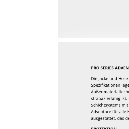
Dieses
Produkt
weist
mehrere
Varianten
auf.
Die
Optionen
können
PRO SERIES ADVE
auf
der
Die Jacke und Hose
Spezifikationen le
Produktseite
Außenmaterialtechn
gewählt
strapazierfähig is
werden
Schichtsystems mit
Adventure für alle 
ausgestattet, das d
PROTEKTION