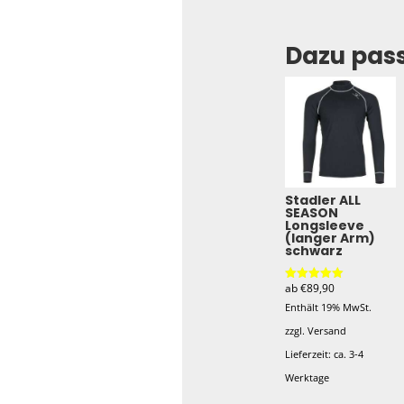
Dazu pas
Stadler ALL
SEASON
Longsleeve
(langer Arm)
schwarz
ab
€
89,90
Bewertet mit
5.00
Enthält 19% MwSt.
von 5
zzgl.
Versand
Lieferzeit: ca. 3-4
Werktage