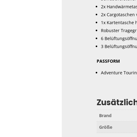
2x Handwärmetas
2x Cargotaschen 
1x Kartentasche 
Robuster Tragegri
6 Belüftungsöffn
3 Belüftungsöffn
PASSFORM
Adventure Touri
Zusätzlic
Brand
Größe