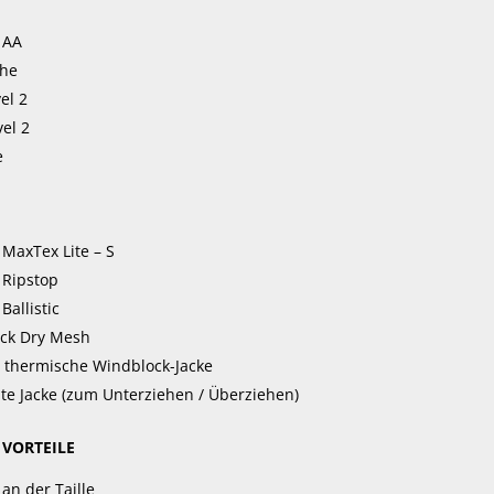
: AA
che
el 2
el 2
e
MaxTex Lite – S
 Ripstop
Ballistic
ick Dry Mesh
thermische Windblock-Jacke
te Jacke (zum Unterziehen / Überziehen)
 VORTEILE
 an der Taille