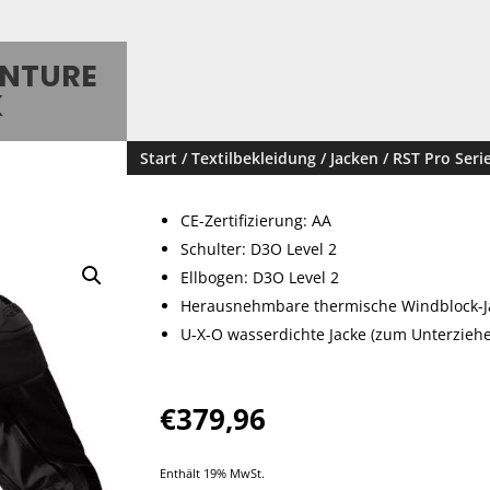
ENTURE
K
Start
/
Textilbekleidung
/
Jacken
/ RST Pro Seri
CE-Zertifizierung: AA
Schulter: D3O Level 2
Ellbogen: D3O Level 2
Herausnehmbare thermische Windblock-J
U-X-O wasserdichte Jacke (zum Unterzieh
€
379,96
Enthält 19% MwSt.