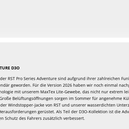
NTURE D3O
 der RST Pro Series Adventure sind aufgrund ihrer zahlreichen Fu
gendär geworden. Für die Version 2026 haben wir noch einmal nac
ologie mit unserem MaxTex Lite-Gewebe, das nicht nur extrem leic
t. Große Belüftungsöffnungen sorgen im Sommer für angenehme Kü
 der Windstopper-Jacke von RST und unserer wasserdichten Unterzi
Herausforderungen gerüstet. Als Teil der D3O-Kollektion ist die A
en Schutz des Fahrers zusätzlich verbessert.