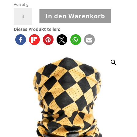
Vorrätig
John
In den Warenkorb
Doe
Tube
Dieses Produkt teilen:
Race
Flag
Yellow
Menge