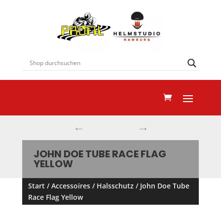
←
→
JOHN DOE TUBE RACE FLAG
YELLOW
Start
/
Accessoires
/
Halsschutz
/ John Doe Tube
Race Flag Yellow