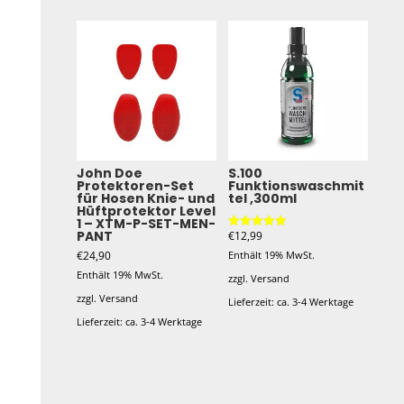
Produkt
Produkt
weist
weist
mehrere
mehrere
Varianten
Varianten
auf.
auf.
Die
Die
Optionen
Optionen
John Doe
S.100
Protektoren-Set
Funktionswaschmit
können
können
für Hosen Knie- und
tel ,300ml
auf
auf
Hüftprotektor Level
1 – XTM-P-SET-MEN-
der
der
PANT
€
12,99
Bewertet mit
5.00
Produktseite
Produktseite
Enthält 19% MwSt.
€
24,90
von 5
Enthält 19% MwSt.
gewählt
gewählt
zzgl.
Versand
zzgl.
Versand
werden
werden
Lieferzeit: ca. 3-4 Werktage
Lieferzeit: ca. 3-4 Werktage