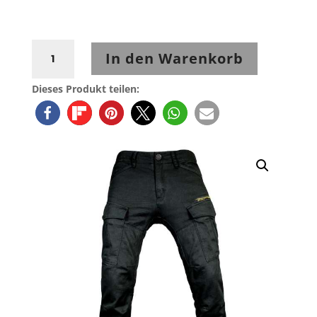
John
In den Warenkorb
Doe
Jeanshose
Dieses Produkt teilen:
Men
Stroker
Aramid
Black
Menge