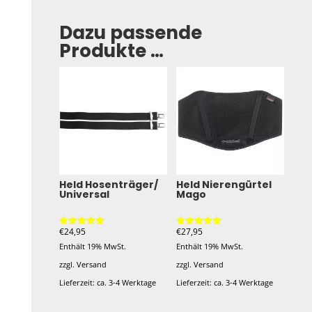
Dazu passende
Produkte …
Held Hosenträger/
Held Nierengürtel
Universal
Mago
€
24,95
€
27,95
Bewertet mit
Bewertet mit
5.00
5.00
Enthält 19% MwSt.
Enthält 19% MwSt.
von 5
von 5
zzgl.
Versand
zzgl.
Versand
Lieferzeit: ca. 3-4 Werktage
Lieferzeit: ca. 3-4 Werktage
Dieses
Dieses