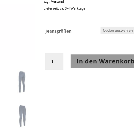
zzgl.
Versand
Lieferzeit: ca. 3-4 Werktage
Jeansgrößen
John
In den Warenkor
Doe
Damen
Jeanshose
Ruby
Indigo
Menge