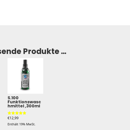
sende Produkte …
S.100
Funktionswasc
hmittel ,300ml
€
12,99
Bewertet mit
5.00
Enthält 19% MwSt.
von 5