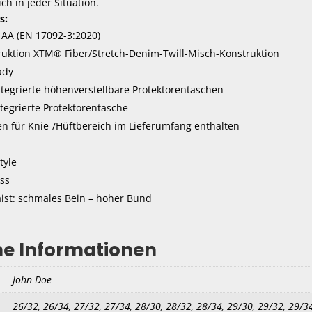
ch in jeder Situation.
s:
: AA (EN 17092-3:2020)
uktion XTM® Fiber/Stretch-Denim-Twill-Misch-Konstruktion
ady
ntegrierte höhenverstellbare Protektorentaschen
tegrierte Protektorentasche
en für Knie-/Hüftbereich im Lieferumfang enthalten
tyle
ss
aist: schmales Bein – hoher Bund
he Informationen
John Doe
26/32, 26/34, 27/32, 27/34, 28/30, 28/32, 28/34, 29/30, 29/32, 29/34