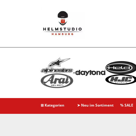
⊞ Kategorien
➤ Neu im Sortiment
% SALE