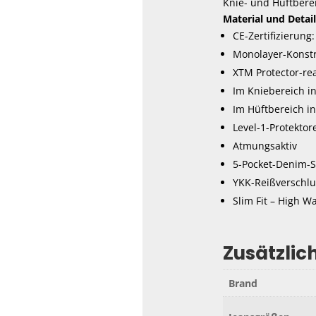
Knie- und Hüftberei
Material und Detail
CE-Zertifizierung
Monolayer-Konstr
XTM Protector-re
Im Kniebereich i
Im Hüftbereich in
Level-1-Protektor
Atmungsaktiv
5-Pocket-Denim-S
YKK-Reißverschlu
Slim Fit – High W
Zusätzlic
Brand