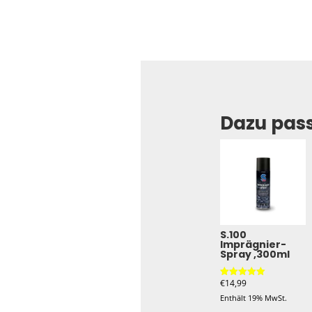
Dazu pas
S.100
Imprägnier-
Spray ,300ml
€
14,99
Bewertet mit
5.00
Enthält 19% MwSt.
von 5