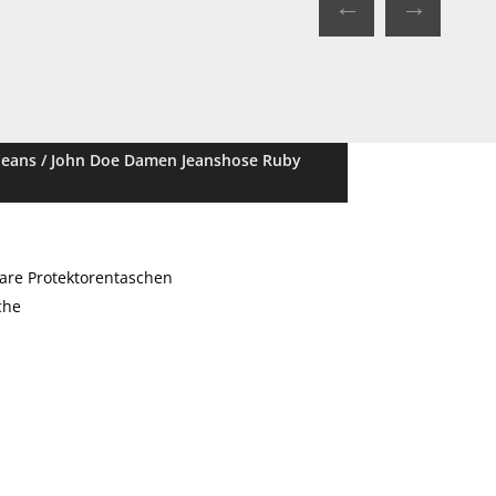
←
→
Jeans
/ John Doe Damen Jeanshose Ruby
bare Protektorentaschen
che