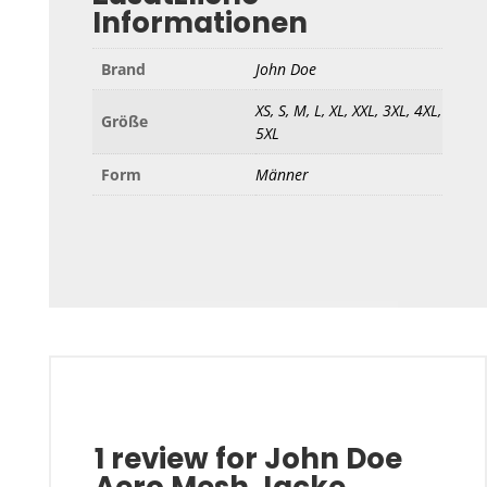
Informationen
Brand
John Doe
XS, S, M, L, XL, XXL, 3XL, 4XL,
Größe
5XL
Form
Männer
1 review for
John Doe
Aero Mesh Jacke