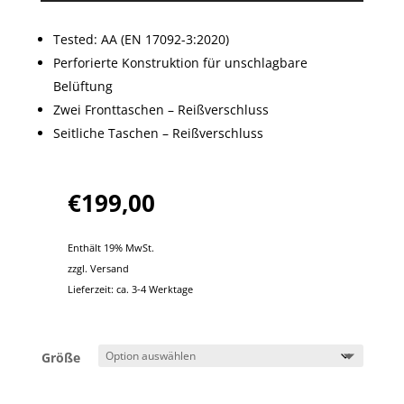
basieren
d auf
Kundenbe
Tested: AA (EN 17092-3:2020)
wertung
Perforierte Konstruktion für unschlagbare
Belüftung
Zwei Fronttaschen – Reißverschluss
Seitliche Taschen – Reißverschluss
€
199,00
Enthält 19% MwSt.
zzgl.
Versand
Lieferzeit: ca. 3-4 Werktage
Größe