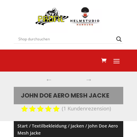
←
→
JOHN DOE AERO MESH JACKE
(
1
Kundenrezension)
Bewertet
mit
5.00
Start
/
Textilbekleidung
/
Jacken
/ John Doe Aero
von 5,
Mesh Jacke