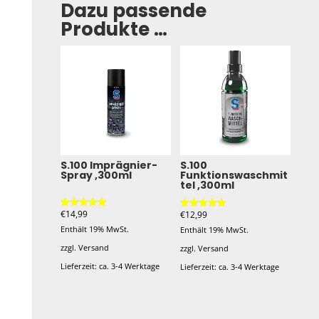
Dazu passende
Produkte …
S.100 Imprägnier-
S.100
Spray ,300ml
Funktionswaschmit
tel ,300ml
€
14,99
€
12,99
Bewertet mit
Bewertet mit
5.00
5.00
Enthält 19% MwSt.
Enthält 19% MwSt.
von 5
von 5
zzgl.
Versand
zzgl.
Versand
Lieferzeit: ca. 3-4 Werktage
Lieferzeit: ca. 3-4 Werktage