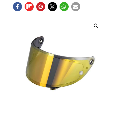
HJ-
35
Gold
Verspiegelt
für
RPHA
1
Menge