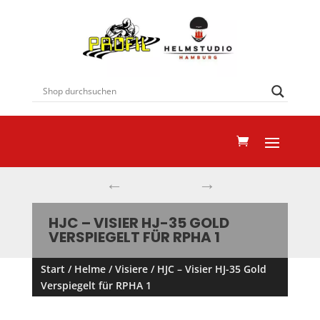
←
→
HJC – VISIER HJ-35 GOLD
VERSPIEGELT FÜR RPHA 1
Start
/
Helme
/
Visiere
/ HJC – Visier HJ-35 Gold
Verspiegelt für RPHA 1