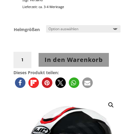
Lieferzeit: ca. 3-4 Werktage
Helmgrößen
HJC
In den Warenkorb
RPHA
91
Dieses Produkt teilen:
Rafino
MC21
Menge