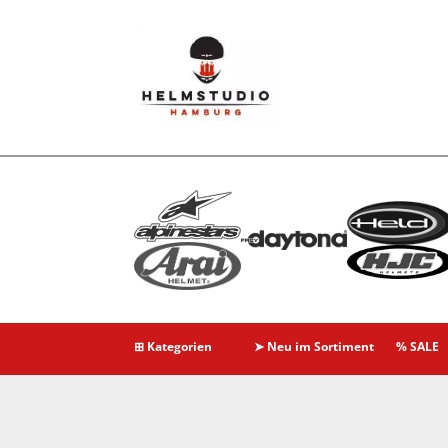
⊞ Kategorien
➤ Neu im Sortiment
% SALE