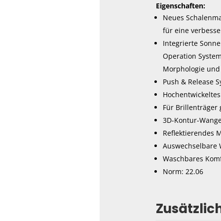
Eigenschaften:
Neues Schalenmat
für eine verbess
Integrierte Sonne
Operation System.
Morphologie und 
Push & Release Sy
Hochentwickeltes 
Für Brillenträger
3D-Kontur-Wange
Reflektierendes M
Auswechselbare W
Waschbares Komf
Norm: 22.06
Zusätzlic