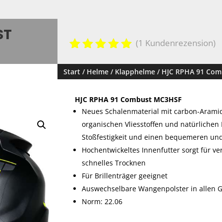
ST
(
1
Kundenrezension)
Bewertet
mit
5.00
Start
/
Helme
/
Klapphelme
/ HJC RPHA 91 Co
von 5,
basieren
HJC RPHA 91 Combust MC3HSF
d auf
Kundenbe
Neues Schalenmaterial mit carbon-Aramid
wertung
organischen Vliesstoffen und natürlichen 
Stoßfestigkeit und einen bequemeren und
Hochentwickeltes Innenfutter sorgt für v
schnelles Trocknen
Für Brillenträger geeignet
Auswechselbare Wangenpolster in allen G
Norm: 22.06