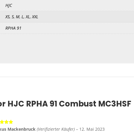
HJC
XS, S, M, L, XL, XXL
RPHA 91
or
HJC RPHA 91 Combust MC3HSF
rtet
kus Mackenbruck
(Verifizierter Käufer)
–
12. Mai 2023
5
von 5