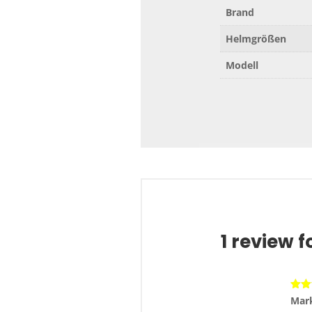
Brand
Helmgrößen
Modell
1 review f
Bewe
Mar
mit