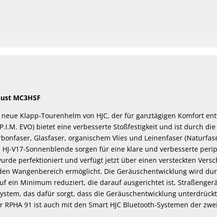
bust MC3HSF
r neue Klapp-Tourenhelm von HJC, der für ganztägigen Komfort en
P.I.M. EVO) bietet eine verbesserte Stoßfestigkeit und ist durch 
onfaser, Glasfaser, organischem Vlies und Leinenfaser (Naturfase
e HJ-V17-Sonnenblende sorgen für eine klare und verbesserte peri
rde perfektioniert und verfügt jetzt über einen versteckten Vers
den Wangenbereich ermöglicht. Die Geräuschentwicklung wird dur
f ein Minimum reduziert, die darauf ausgerichtet ist, Straßenger
stem, das dafür sorgt, dass die Geräuschentwicklung unterdrückt w
Der RPHA 91 ist auch mit den Smart HJC Bluetooth-Systemen der zwe