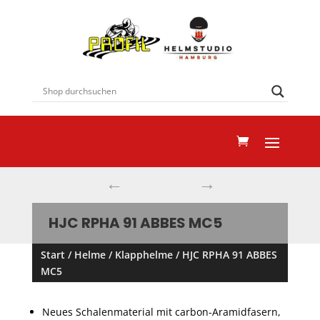
←
→
HJC RPHA 91 ABBES MC5
Start
/
Helme
/
Klapphelme
/ HJC RPHA 91 ABBES
MC5
Neues Schalenmaterial mit carbon-Aramidfasern,