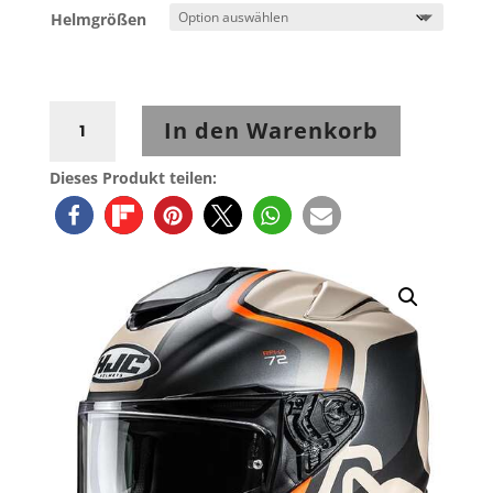
Helmgrößen
HJC
In den Warenkorb
RPHA
72
Dieses Produkt teilen:
Ernem
MC7SF
Matt
Beige-
Orange-
Schwarz
Menge