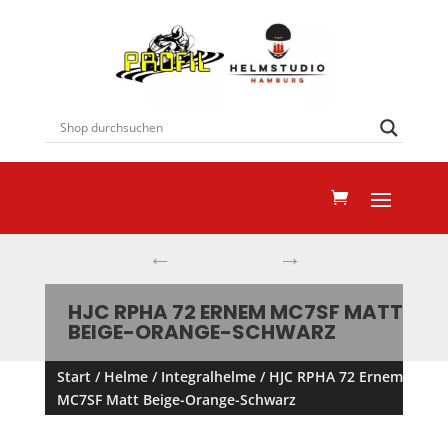
←
→
HJC RPHA 72 ERNEM MC7SF MATT
BEIGE-ORANGE-SCHWARZ
Start
/
Helme
/
Integralhelme
/ HJC RPHA 72 Ernem
MC7SF Matt Beige-Orange-Schwarz