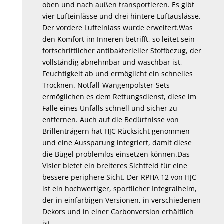
oben
und
nach
außen
transportieren.
Es
gibt
vier
Lufteinlässe
und
drei
hintere
Luftauslässe.
Der
vordere
Lufteinlass
wurde
erweitert.Was
den Komfort im Inneren betrifft, so leitet sein
fortschrittlicher antibakterieller Stoffbezug, der
vollständig abnehmbar und waschbar ist,
Feuchtigkeit ab und ermöglicht ein schnelles
Trocknen
.
Notfall-Wangenpolster-Sets
ermöglichen es dem Rettungsdienst, diese im
Falle eines Unfalls schnell und sicher zu
entfernen. Auch auf die Bedürfnisse von
Brillenträgern hat HJC Rücksicht genommen
und eine Aussparung integriert, damit diese
die Bügel problemlos einsetzen können.Das
Visier bietet ein breiteres Sichtfeld für eine
bessere periphere Sicht.
Der RPHA 12 von HJC
ist ein hochwertiger, sportlicher Integralhelm,
der in einfarbigen Versionen, in verschiedenen
Dekors und in einer Carbonversion erhältlich
ist.