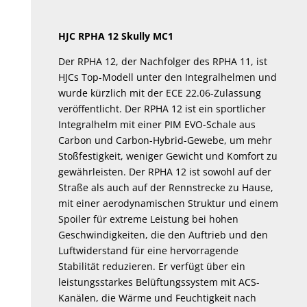
HJC RPHA 12 Skully MC1
Der
RPHA
12,
der
Nachfolger
des
RPHA
11,
ist
HJCs
Top-Modell
unter
den
Integralhelmen
und
wurde
kürzlich
mit
der
ECE
22.06-Zulassung
veröffentlicht.
Der
RPHA
12
ist
ein
sportlicher
Integralhelm
mit
einer
PIM
EVO-Schale
aus
Carbon und Carbon-Hybrid-Gewebe
,
um
mehr
Stoßfestigkeit,
weniger
Gewicht
und
Komfort
zu
gewährleisten.
Der
RPHA
12
ist
sowohl
auf
der
Straße
als
auch
auf
der
Rennstrecke
zu
Hause,
mit
einer
aerodynamischen
Struktur
und
einem
Spoiler
für
extreme
Leistung
bei
hohen
Geschwindigkeiten,
die
den
Auftrieb
und
den
Luftwiderstand
für
eine
hervorragende
Stabilität
reduzieren.
Er
verfügt
über
ein
leistungsstarkes
Belüftungssystem
mit
ACS-
Kanälen,
die
Wärme
und
Feuchtigkeit
nach