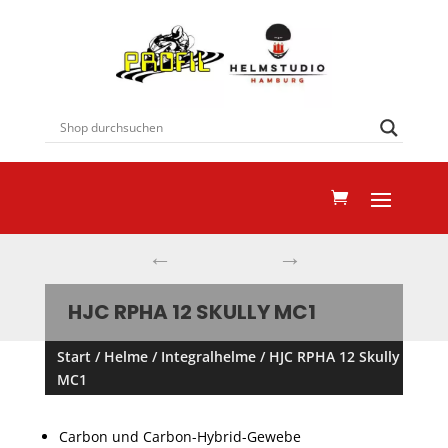
←
→
HJC RPHA 12 SKULLY MC1
Start
/
Helme
/
Integralhelme
/ HJC RPHA 12 Skully
MC1
Carbon und Carbon-Hybrid-Gewebe