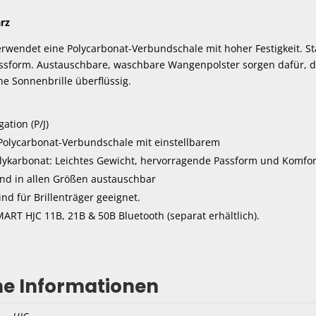
rz
rwendet eine Polycarbonat-Verbundschale mit hoher Festigkeit. St
assform. Austauschbare, waschbare Wangenpolster sorgen dafür, da
ne Sonnenbrille überflüssig.
tion (P/J)
Polycarbonat-Verbundschale mit einstellbarem
lykarbonat: Leichtes Gewicht, hervorragende Passform und Komfort
nd in allen Größen austauschbar
sind für Brillenträger geeignet.
MART HJC 11B, 21B & 50B Bluetooth (separat erhältlich).
he Informationen