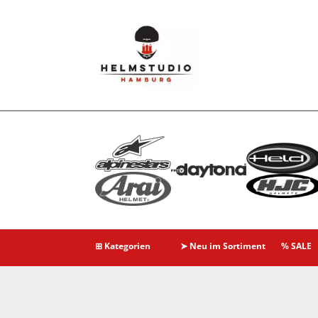
⊞ Kategorien
➤ Neu im Sortiment
% SALE