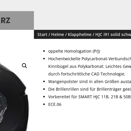
ARZ
Start
/
Helme
/
Klapphelme
/ HJC i91 solid sch
oppelte Homologation (P/J)
Hochentwickelte Polycarbonat-Verbundsch
Kinnbügel aus Polykarbonat: Leichtes Ge
durch fortschrittliche CAD Technologie.
Wangenpolster sind in allen Größen aust
Die Brillenrillen sind für Brillenträger gee
Vorbereitet für SMART HJC 11B, 21B & 50B 
ECE.06