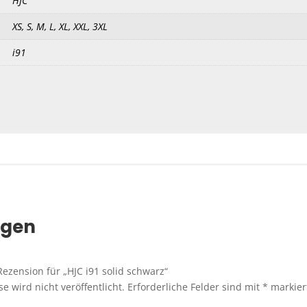
HJC
XS, S, M, L, XL, XXL, 3XL
i91
ngen
Rezension für „HJC i91 solid schwarz“
e wird nicht veröffentlicht.
Erforderliche Felder sind mit
*
markier