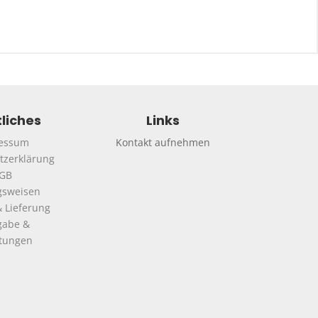
liches
Links
essum
Kontakt aufnehmen
tzerklärung
GB
gsweisen
 Lieferung
gabe &
ttungen