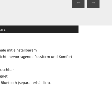
←
→
warz
ale mit einstellbarem
wicht, hervorragende Passform und Komfort
auschbar
ignet.
Bluetooth (separat erhältlich).