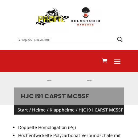
←
→
HJC I91 CARST MC5SF
Start
/
Helme
/
Klapphelme
/ HJC i91 CARST MC5SF
Doppelte Homologation (P/J)
Hochentwickelte Polycarbonat-Verbundschale mit