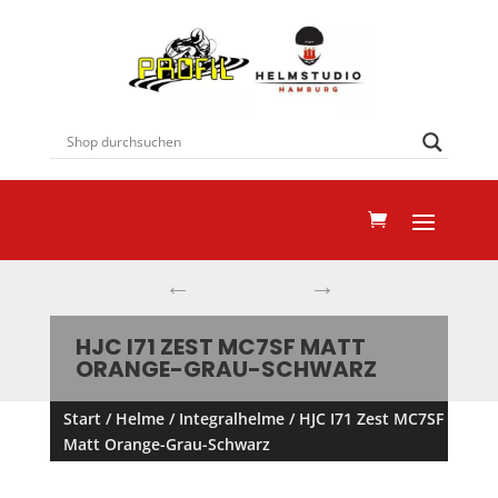
←
→
HJC I71 ZEST MC7SF MATT
ORANGE-GRAU-SCHWARZ
Start
/
Helme
/
Integralhelme
/ HJC I71 Zest MC7SF
Matt Orange-Grau-Schwarz