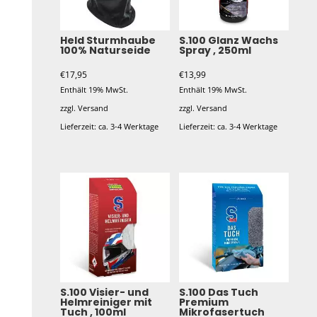
Held Sturmhaube
S.100 Glanz Wachs
100% Naturseide
Spray , 250ml
€
17,95
€
13,99
Enthält 19% MwSt.
Enthält 19% MwSt.
zzgl.
Versand
zzgl.
Versand
Lieferzeit: ca. 3-4 Werktage
Lieferzeit: ca. 3-4 Werktage
S.100 Visier- und
S.100 Das Tuch
Helmreiniger mit
Premium
Tuch , 100ml
Mikrofasertuch