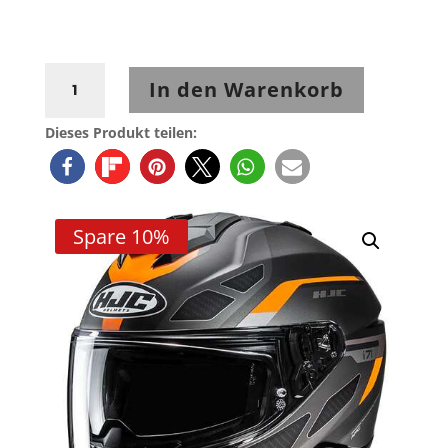
HJC
In den Warenkorb
I71
Zest
Dieses Produkt teilen:
MC7SF
Matt
Orange-
Grau-
Spare 10%
Schwarz
Menge