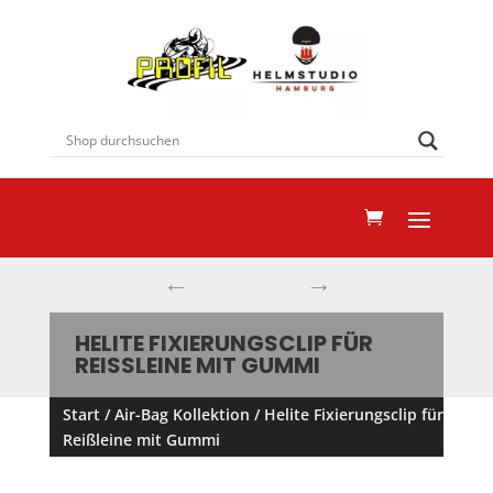
←
→
HELITE FIXIERUNGSCLIP FÜR
REISSLEINE MIT GUMMI
Start
/
Air-Bag Kollektion
/ Helite Fixierungsclip für
Reißleine mit Gummi