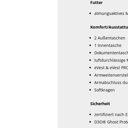
Futter
atmungsaktives M
Komfort/Ausstatt
2 Außentaschen
1 Innentasche
Dokumententasc
luftdurchlässige
eVest & eVest PR
Armweitenverste
Armabschluss dur
Softkragen
Sicherheit
zertifiziert nach
D3O® Ghost Protek