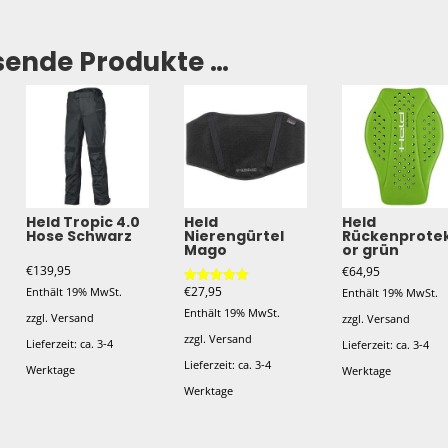
sende Produkte …
Held Tropic 4.0
Held
Held
Hose Schwarz
Nierengürtel
Rückenprote
Mago
or grün
€
139,95
€
64,95
€
27,95
Enthält 19% MwSt.
Enthält 19% MwSt.
Bewertet mit
5.00
Enthält 19% MwSt.
von 5
zzgl.
Versand
zzgl.
Versand
zzgl.
Versand
Lieferzeit: ca. 3-4
Lieferzeit: ca. 3-4
Lieferzeit: ca. 3-4
Werktage
Werktage
Werktage
Dieses
Dieses
Dieses
Produkt
Produkt