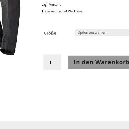
zzgl.
Versand
Lieferzeit: ca. 3-4 Werktage
Größe
Held
In den Warenkor
Tropic
4.0
Jacke
Anthrazit
Menge