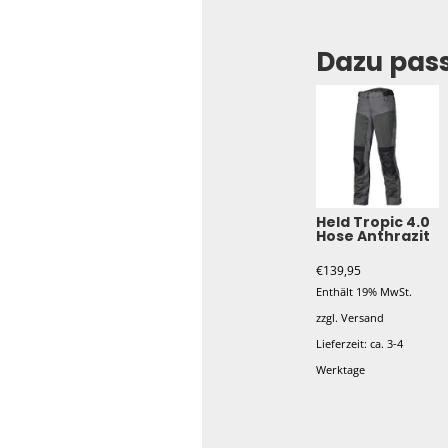
Dazu pas
Held Tropic 4.0
Hose Anthrazit
€
139,95
Enthält 19% MwSt.
zzgl.
Versand
Lieferzeit: ca. 3-4
Werktage
Dieses
Produkt