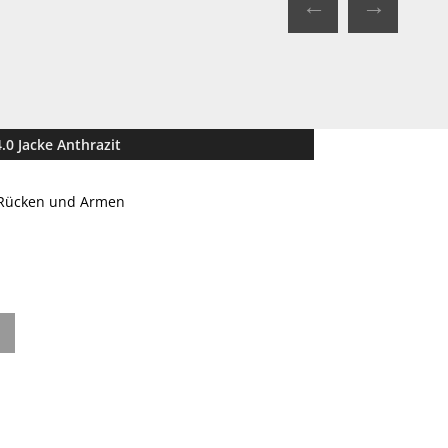
←
→
.0 Jacke Anthrazit
, Rücken und Armen