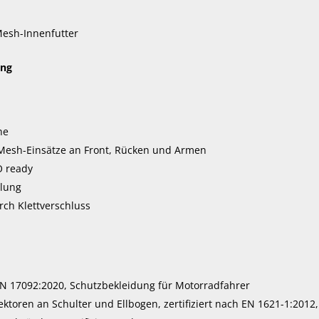
esh-Innenfutter
ung
he
 Mesh-Einsätze an Front, Rücken und Armen
O ready
llung
ch Klettverschluss
 EN 17092:2020, Schutzbekleidung für Motorradfahrer
toren an Schulter und Ellbogen, zertifiziert nach EN 1621-1:2012,