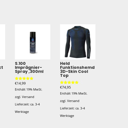
S.100
Held
kt
Imprägnier-
Funktionshemd
Spray ,300ml
3D-Skin Cool
Top
€
14,99
Bewertet mit
€
74,95
5.00
Bewertet mit
Enthält 19% MwSt.
von 5
5.00
Enthält 19% MwSt.
von 5
zzgl.
Versand
zzgl.
Versand
Lieferzeit: ca. 3-4
Lieferzeit: ca. 3-4
Werktage
Werktage
Dieses