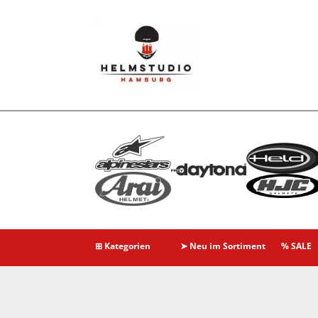
⊞ Kategorien
➤ Neu im Sortiment
% SALE