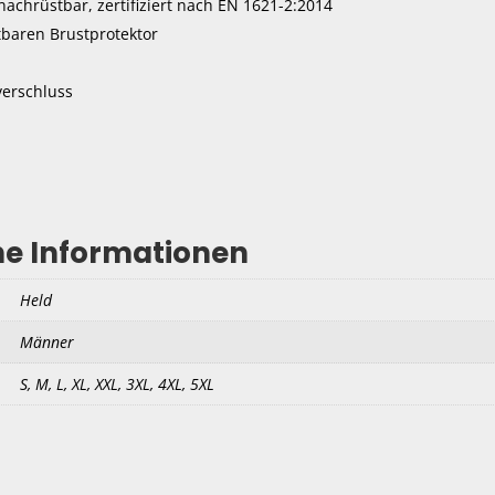
achrüstbar, zertifiziert nach EN 1621-2:2014
tbaren Brustprotektor
erschluss
he Informationen
Held
Männer
S, M, L, XL, XXL, 3XL, 4XL, 5XL