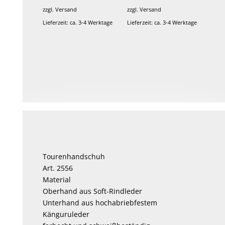
zzgl.
Versand
zzgl.
Versand
Lieferzeit: ca. 3-4 Werktage
Lieferzeit: ca. 3-4 Werktage
Dieses
Produkt
weist
mehrere
Varianten
auf.
Die
Optionen
können
Tourenhandschuh
auf
Art. 2556
der
Material
Produktseite
Oberhand aus Soft-Rindleder
gewählt
Unterhand aus hochabriebfestem
werden
Känguruleder