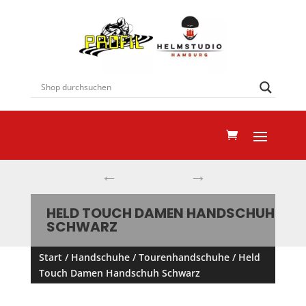
←
→
HELD TOUCH DAMEN HANDSCHUH
SCHWARZ
Start
/
Handschuhe
/
Tourenhandschuhe
/ Held
Touch Damen Handschuh Schwarz