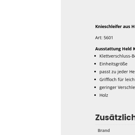
Knieschleifer aus H
Art: 5601
Ausstattung Held K
Klettverschluss-B
Einheitsgröße
passt zu jeder H
Griffloch für leic
geringer Verschle
Holz
Zusätzlic
Brand