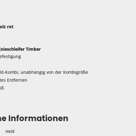
olz rot
nieschleifer Timber
efestigung
eld-Kombi, unabhängig von der Kombigröße
htes Entfernen
iß
he Informationen
Held