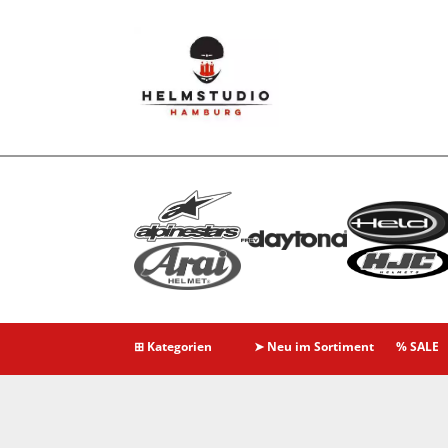
⊞ Kategorien
➤ Neu im Sortiment
% SALE