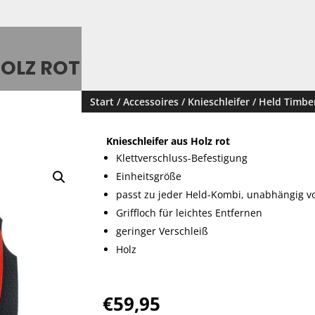
HOLZ ROT
Start
/
Accessoires
/
Knieschleifer
/ Held Timber
Knieschleifer aus Holz rot
Klettverschluss-Befestigung
Einheitsgröße
passt zu jeder Held-Kombi, unabhängig 
Griffloch für leichtes Entfernen
geringer Verschleiß
Holz
€
59,95