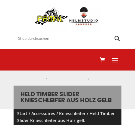
←
→
HELD TIMBER SLIDER
KNIESCHLEIFER AUS HOLZ GELB
Start
/
Accessoires
/
Knieschleifer
/ Held Timber
Slider Knieschleifer aus Holz gelb