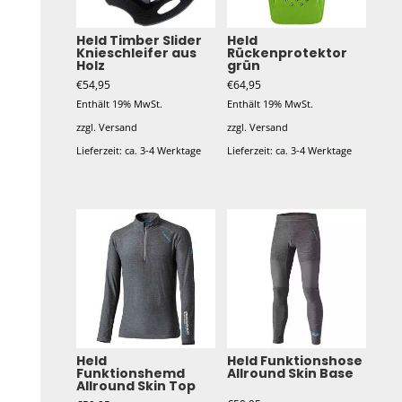
Held Timber Slider
Held
Knieschleifer aus
Rückenprotektor
Holz
grün
€
54,95
€
64,95
Enthält 19% MwSt.
Enthält 19% MwSt.
zzgl.
Versand
zzgl.
Versand
Lieferzeit: ca. 3-4 Werktage
Lieferzeit: ca. 3-4 Werktage
Dieses
Produkt
weist
mehrere
Varianten
auf.
Die
Optionen
Held
Held Funktionshose
Funktionshemd
Allround Skin Base
können
Allround Skin Top
auf