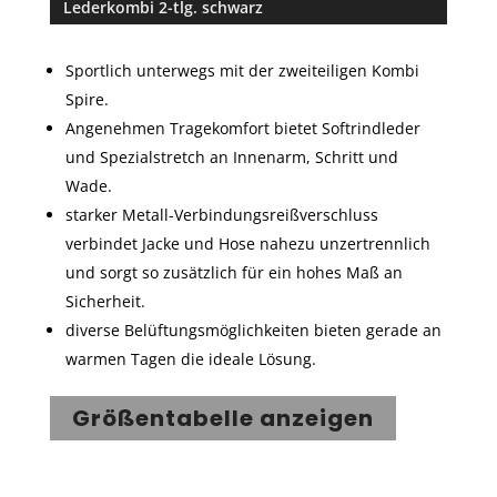
Lederkombi 2-tlg. schwarz
basieren
d auf
Kundenbe
Sportlich unterwegs mit der zweiteiligen Kombi
wertung
Spire.
Angenehmen Tragekomfort bietet Softrindleder
und Spezialstretch an Innenarm, Schritt und
Wade.
starker Metall-Verbindungsreißverschluss
verbindet Jacke und Hose nahezu unzertrennlich
und sorgt so zusätzlich für ein hohes Maß an
Sicherheit.
diverse Belüftungsmöglichkeiten bieten gerade an
warmen Tagen die ideale Lösung.
Größentabelle anzeigen