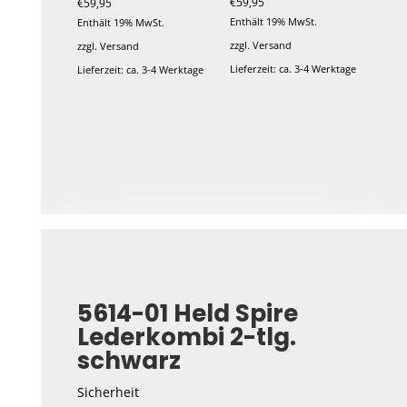
€
59,95
€
59,95
der
Enthält 19% MwSt.
Enthält 19% MwSt.
Produktseite
zzgl.
Versand
zzgl.
Versand
gewählt
Lieferzeit: ca. 3-4 Werktage
Lieferzeit: ca. 3-4 Werktage
werden
Dieses
Dieses
Produkt
Produkt
weist
weist
mehrere
mehrere
Varianten
Varianten
auf.
auf.
Die
Die
Optionen
Optionen
können
können
5614-01 Held Spire
auf
auf
Lederkombi 2-tlg.
der
der
schwarz
Produktseite
Produktseite
gewählt
gewählt
Sicherheit