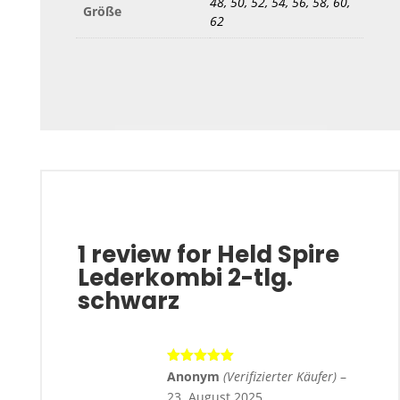
48, 50, 52, 54, 56, 58, 60,
Größe
62
1 review for
Held Spire
Lederkombi 2-tlg.
schwarz
Bewertet
Anonym
(Verifizierter Käufer)
–
mit
5
von 5
23. August 2025