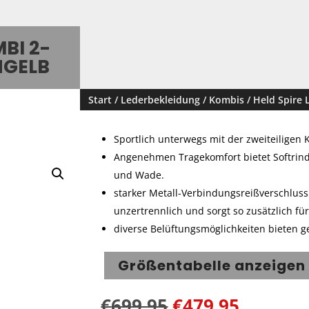
BI 2-
NGELB
Start
/
Lederbekleidung
/
Kombis
/ Held Spire 
Sportlich unterwegs mit der zweiteiligen 
Angenehmen Tragekomfort bietet Softrindl
und Wade.
starker Metall-Verbindungsreißverschlus
unzertrennlich und sorgt so zusätzlich fü
diverse Belüftungsmöglichkeiten bieten 
Größentabelle anzeigen
€
699,95
€
479,95