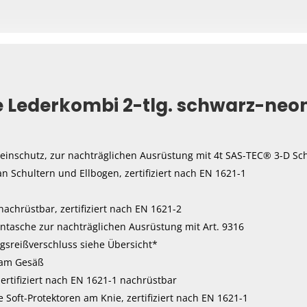
mehrere
mehrere
Varianten
Varianten
Varianten
auf.
auf.
auf.
Die
Die
Die
Optionen
Optionen
Optionen
können
können
können
e Lederkombi 2-tlg. schwarz-neo
auf
auf
auf
der
der
der
Produktseite
Produktseite
Produktseite
gewählt
beinschutz, zur nachträglichen Ausrüstung mit 4t SAS-TEC® 3-D Sc
gewählt
gewählt
werden
an Schultern und Ellbogen, zertifiziert nach EN 1621-1
werden
werden
achrüstbar, zertifiziert nach EN 1621-2
ntasche zur nachträglichen Ausrüstung mit Art. 9316
gsreißverschluss siehe Übersicht*
 am Gesäß
ertifiziert nach EN 1621-1 nachrüstbar
 Soft-Protektoren am Knie, zertifiziert nach EN 1621-1