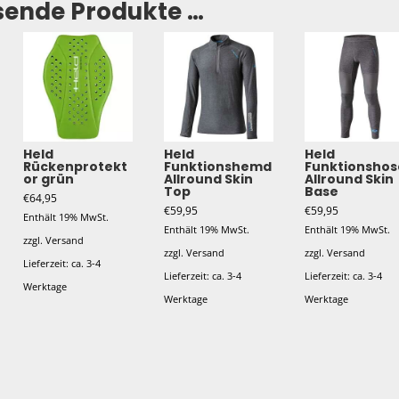
sende Produkte …
Held
Held
Held
Rückenprotekt
Funktionshemd
Funktionshos
or grün
Allround Skin
Allround Skin
Top
Base
€
64,95
€
59,95
€
59,95
Enthält 19% MwSt.
Enthält 19% MwSt.
Enthält 19% MwSt.
zzgl.
Versand
zzgl.
Versand
zzgl.
Versand
Lieferzeit: ca. 3-4
Lieferzeit: ca. 3-4
Lieferzeit: ca. 3-4
Werktage
Werktage
Werktage
Dieses
Dieses
Dieses
Produkt
Produkt
Produkt
weist
weist
weist
mehrere