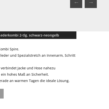
←
→
Lederkombi 2-tlg. schwarz-neongelb
Kombi Spire.
eder und Spezialstretch an Innenarm, Schritt
s verbindet Jacke und Hose nahezu
r ein hohes Maß an Sicherheit.
gerade an warmen Tagen die ideale Lösung.