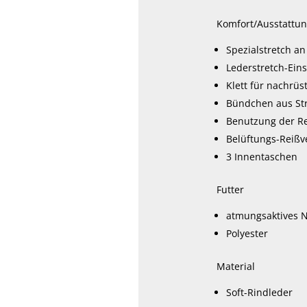
Komfort/Ausstattu
Spezialstretch a
Lederstretch-Ein
Klett für nachrüs
Bündchen aus Str
Benutzung der Re
Belüftungs-Reißv
3 Innentaschen
Futter
atmungsaktives N
Polyester
Material
Soft-Rindleder