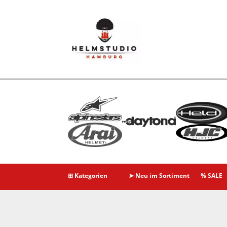
⊞ Kategorien
➤ Neu im Sortiment
% SALE