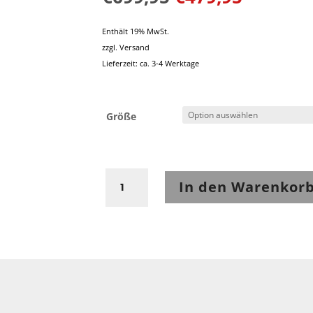
Enthält 19% MwSt.
zzgl.
Versand
Lieferzeit: ca. 3-4 Werktage
Größe
Held
In den Warenkor
Spire
Lederkombi
2-
tlg.
schwarz-
neongelb
Menge