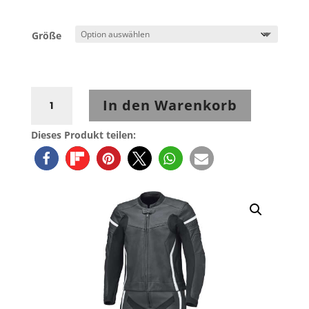
Größe
Held
In den Warenkorb
Spire
2
Dieses Produkt teilen:
Lederkombi
2-
tlg.
Schwarz-
Weiß
Menge