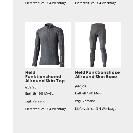
Lieferzeit: ca. 3-4 Werktage
Lieferzeit: ca. 3-4 Werktage
Dieses
Produkt
weist
mehrere
Varianten
auf.
Die
Optionen
Held
Held Funktionshose
Funktionshemd
Allround Skin Base
können
Allround Skin Top
auf
€
59,95
€
59,95
der
Enthält 19% MwSt.
Enthält 19% MwSt.
Produktseite
zzgl.
Versand
zzgl.
Versand
gewählt
Lieferzeit: ca. 3-4 Werktage
Lieferzeit: ca. 3-4 Werktage
werden
Dieses
Dieses
Produkt
Produkt