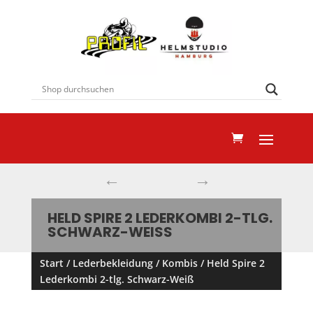
←
→
HELD SPIRE 2 LEDERKOMBI 2-TLG.
SCHWARZ-WEISS
Start
/
Lederbekleidung
/
Kombis
/ Held Spire 2
Lederkombi 2-tlg. Schwarz-Weiß