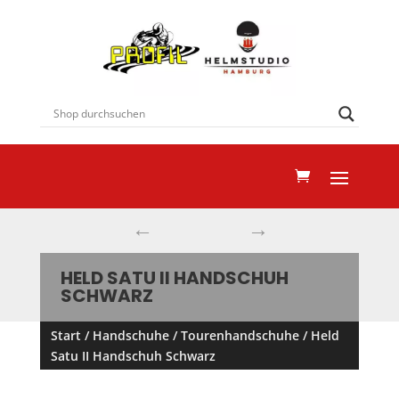
←
→
HELD SATU II HANDSCHUH
SCHWARZ
Start
/
Handschuhe
/
Tourenhandschuhe
/ Held
Satu II Handschuh Schwarz