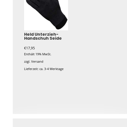
Held Unterzieh-
Handschuh Seide
€
17,95
Enthält 19% MwSt.
zzgl.
Versand
Lieferzeit: ca. 3-4 Werktage
Dieses
Produkt
weist
mehrere
Varianten
auf.
Die