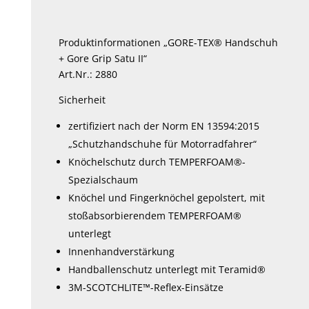
Optionen
können
Produktinformationen „GORE-TEX® Handschuh
auf
+ Gore Grip Satu II“
der
Art.Nr.: 2880
Produktseite
Sicherheit
gewählt
werden
zertifiziert nach der Norm EN 13594:2015
„Schutzhandschuhe für Motorradfahrer“
Knöchelschutz durch TEMPERFOAM®-
Spezialschaum
Knöchel und Fingerknöchel gepolstert, mit
stoßabsorbierendem TEMPERFOAM®
unterlegt
Innenhandverstärkung
Handballenschutz unterlegt mit Teramid®
3M-SCOTCHLITE™-Reflex-Einsätze