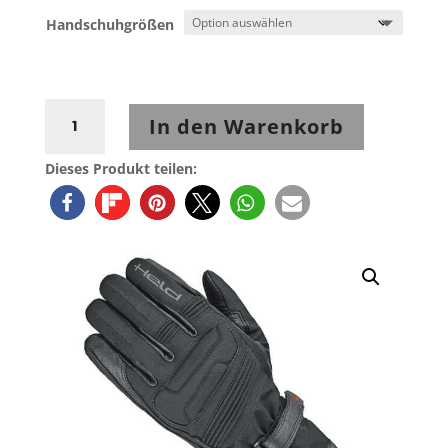
Handschuhgrößen
Held
In den Warenkorb
Satu
II
Dieses Produkt teilen:
Handschuh
Schwarz
Menge