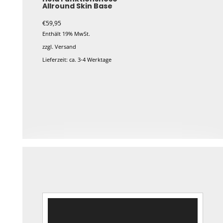
Allround Skin Base
können
auf
€
59,95
der
Enthält 19% MwSt.
Produktseite
zzgl.
Versand
gewählt
Lieferzeit: ca. 3-4 Werktage
werden
Dieses
Produkt
weist
mehrere
Varianten
auf.
Die
Optionen
können
auf
Video-
der
Player
Produktseite