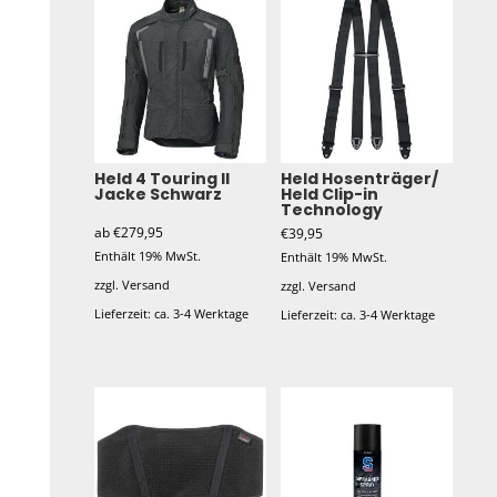
Held 4 Touring II
Held Hosenträger/
Jacke Schwarz
Held Clip-in
Technology
ab
€
279,95
€
39,95
Enthält 19% MwSt.
Enthält 19% MwSt.
zzgl.
Versand
zzgl.
Versand
Lieferzeit: ca. 3-4 Werktage
Lieferzeit: ca. 3-4 Werktage
Dieses
Dieses
Produkt
Produkt
weist
weist
mehrere
mehrere
Varianten
Varianten