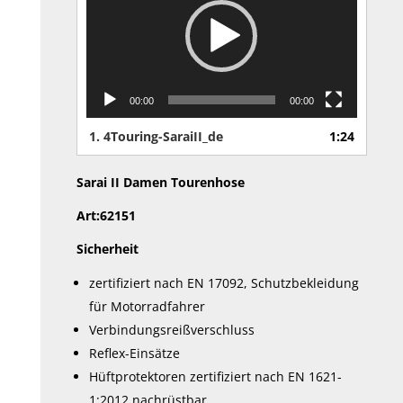
gewählt
werden
00:00
00:00
1.
4Touring-SaraiII_de
1:24
Sarai II Damen Tourenhose
Art:62151
Sicherheit
zertifiziert nach EN 17092, Schutzbekleidung
für Motorradfahrer
Verbindungsreißverschluss
Reflex-Einsätze
Hüftprotektoren zertifiziert nach EN 1621-
1:2012 nachrüstbar