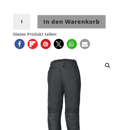
Held
In den Warenkorb
Sarai
II
Dieses Produkt teilen:
Damen
Tourenhose
Menge