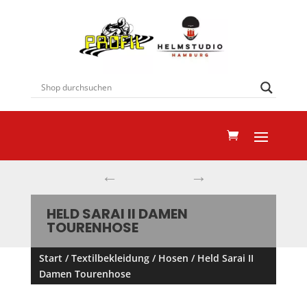
←
→
HELD SARAI II DAMEN
TOURENHOSE
Start
/
Textilbekleidung
/
Hosen
/ Held Sarai II
Damen Tourenhose