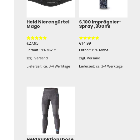
auf.
auf.
Die
Die
Optionen
Optionen
Held Nierengürtel
S.100 Imprägnier-
können
Mago
Spray ,300ml
können
auf
auf
der
der
€
27,95
€
14,99
Bewertet mit
Bewertet mit
5.00
5.00
Produktseite
Enthält 19% MwSt.
Enthält 19% MwSt.
Produktseite
von 5
von 5
gewählt
zzgl.
Versand
zzgl.
Versand
gewählt
werden
Lieferzeit: ca. 3-4 Werktage
Lieferzeit: ca. 3-4 Werktage
werden
Dieses
Produkt
weist
mehrere
Varianten
auf.
Die
Optionen
Held Funktionshose