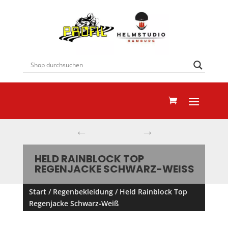
←
→
HELD RAINBLOCK TOP
REGENJACKE SCHWARZ-WEISS
Start
/
Regenbekleidung
/ Held Rainblock Top
Regenjacke Schwarz-Weiß