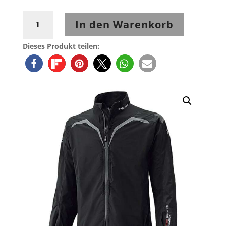
Held
In den Warenkorb
Rainblock
Top
Dieses Produkt teilen:
Regenjacke
Schwarz-
Weiß
Menge