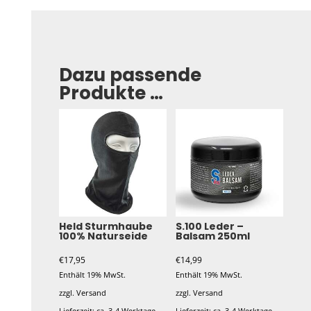
Dazu passende
Produkte …
Held Sturmhaube
S.100 Leder –
100% Naturseide
Balsam 250ml
€
17,95
€
14,99
Enthält 19% MwSt.
Enthält 19% MwSt.
zzgl.
Versand
zzgl.
Versand
Lieferzeit: ca. 3-4 Werktage
Lieferzeit: ca. 3-4 Werktage