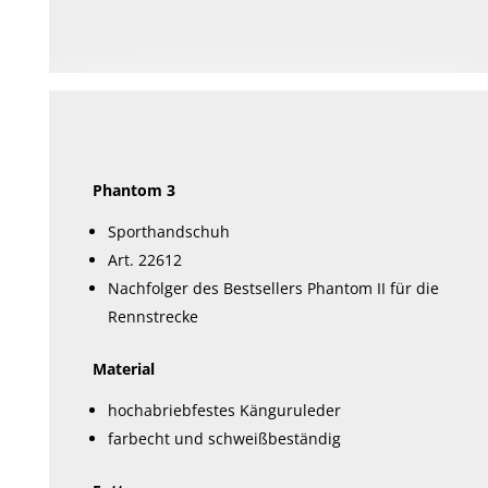
mehrere
Varianten
auf.
Die
Optionen
können
Phantom 3
auf
der
Sporthandschuh
Produktseite
Art. 22612
gewählt
Nachfolger des Bestsellers Phantom II für die
werden
Rennstrecke
Material
hochabriebfestes Känguruleder
farbecht und schweißbeständig