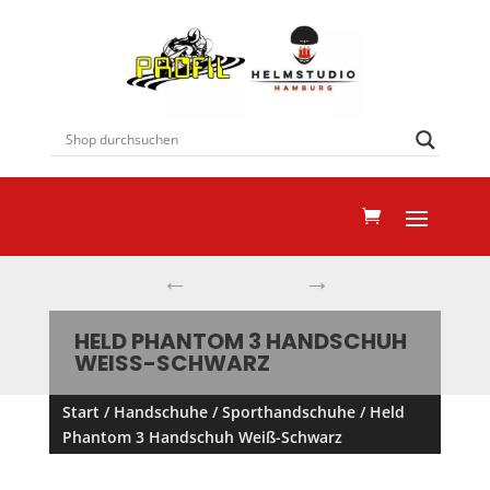
←
→
HELD PHANTOM 3 HANDSCHUH
WEISS-SCHWARZ
Start
/
Handschuhe
/
Sporthandschuhe
/ Held
Phantom 3 Handschuh Weiß-Schwarz