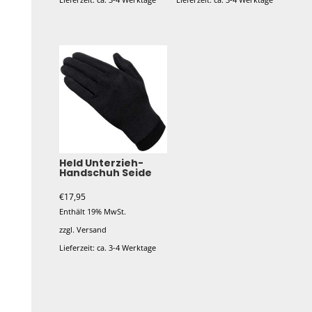
Held Unterzieh-
Handschuh Seide
€
17,95
Enthält 19% MwSt.
zzgl.
Versand
Lieferzeit: ca. 3-4 Werktage
Dieses
Produkt
weist