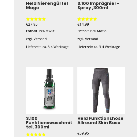
Held Nierengürtel
S.100 Imprägnier-
Mago
Spray ,300ml
€
27,95
€
14,99
Bewertet mit
Bewertet mit
5.00
5.00
Enthält 19% MwSt.
Enthält 19% MwSt.
von 5
von 5
zzgl.
Versand
zzgl.
Versand
Lieferzeit: ca. 3-4 Werktage
Lieferzeit: ca. 3-4 Werktage
Dieses
Produkt
weist
mehrere
Varianten
auf.
Die
Optionen
S.100
Held Funktionshose
Funktionswaschmit
Allround Skin Base
können
tel ,300ml
auf
€
59,95