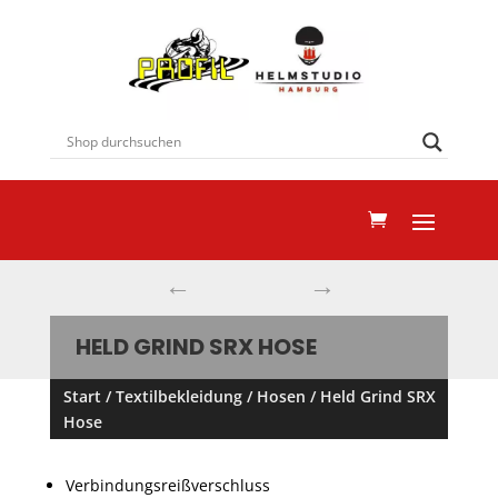
←
→
HELD GRIND SRX HOSE
Start
/
Textilbekleidung
/
Hosen
/ Held Grind SRX
Hose
Verbindungsreißverschluss