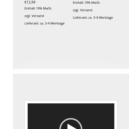
der
€
12,99
Enthält 19% MwSt.
Bewertet mit
5.00
Produktseite
Enthält 19% MwSt.
von 5
zzgl.
Versand
gewählt
zzgl.
Versand
Lieferzeit: ca. 3-4 Werktage
werden
Lieferzeit: ca. 3-4 Werktage
Dieses
Produkt
weist
mehrere
Varianten
auf.
Die
Optionen
können
auf
der
Video-
Produktseite
Player
gewählt
werden