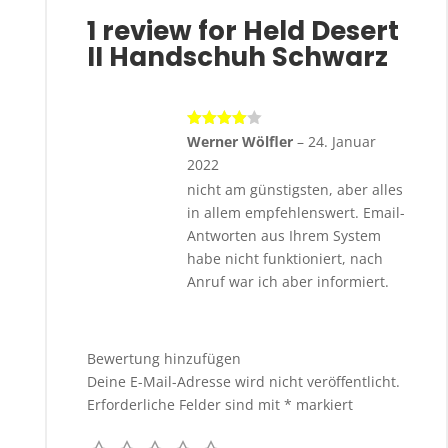
1 review for
Held Desert
II Handschuh Schwarz
Bewertet
Werner Wölfler
–
24. Januar
mit
4
2022
von 5
nicht am günstigsten, aber alles
in allem empfehlenswert. Email-
Antworten aus Ihrem System
habe nicht funktioniert, nach
Anruf war ich aber informiert.
Bewertung hinzufügen
Deine E-Mail-Adresse wird nicht veröffentlicht.
Erforderliche Felder sind mit
*
markiert