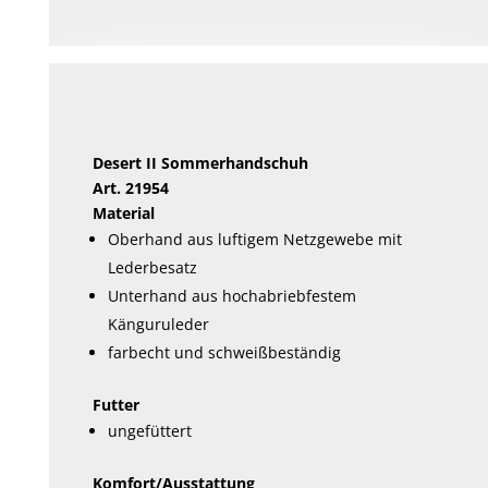
mehrere
Varianten
auf.
Die
Optionen
können
Desert II Sommerhandschuh
auf
Art. 21954
der
Material
Produktseite
Oberhand aus luftigem Netzgewebe mit
gewählt
Lederbesatz
werden
Unterhand aus hochabriebfestem
Känguruleder
farbecht und schweißbeständig
Futter
ungefüttert
Komfort/Ausstattung