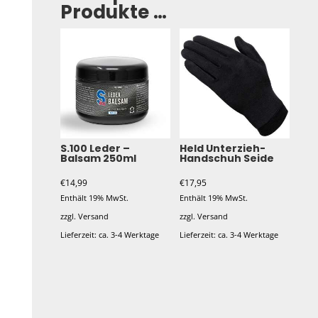
Produkte …
S.100 Leder –
Held Unterzieh-
Balsam 250ml
Handschuh Seide
€
14,99
€
17,95
Enthält 19% MwSt.
Enthält 19% MwSt.
zzgl.
Versand
zzgl.
Versand
Lieferzeit: ca. 3-4 Werktage
Lieferzeit: ca. 3-4 Werktage
Dieses
Produkt
weist