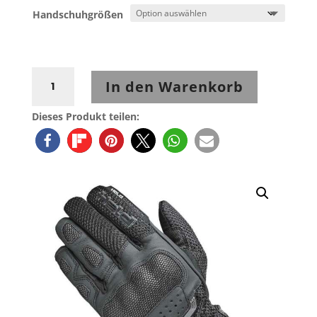
Handschuhgrößen
Held
In den Warenkorb
Desert
II
Dieses Produkt teilen:
Handschuh
Schwarz
Menge