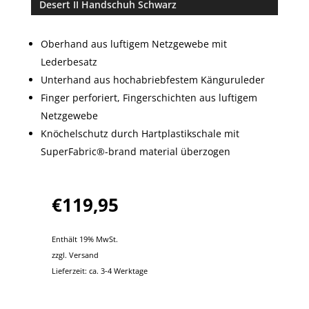
Desert II Handschuh Schwarz
von 5,
basiere
nd auf
Oberhand aus luftigem Netzgewebe mit
Kunden
Lederbesatz
bewertu
Unterhand aus hochabriebfestem Känguruleder
ng
Finger perforiert, Fingerschichten aus luftigem
Netzgewebe
Knöchelschutz durch Hartplastikschale mit
SuperFabric®-brand material überzogen
€
119,95
Enthält 19% MwSt.
zzgl.
Versand
Lieferzeit: ca. 3-4 Werktage