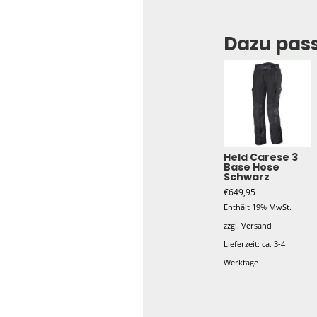
Dazu pas
Held Carese 3
Base Hose
Schwarz
€
649,95
Enthält 19% MwSt.
zzgl.
Versand
Lieferzeit: ca. 3-4
Werktage
Dieses
Produkt