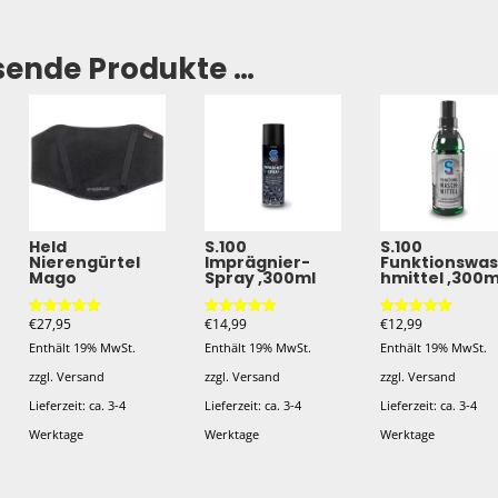
sende Produkte …
Held
S.100
S.100
Nierengürtel
Imprägnier-
Funktionswa
Mago
Spray ,300ml
hmittel ,300m
€
27,95
€
14,99
€
12,99
Bewertet mit
Bewertet mit
Bewertet mit
5.00
5.00
5.00
Enthält 19% MwSt.
Enthält 19% MwSt.
Enthält 19% MwSt.
von 5
von 5
von 5
zzgl.
Versand
zzgl.
Versand
zzgl.
Versand
Lieferzeit: ca. 3-4
Lieferzeit: ca. 3-4
Lieferzeit: ca. 3-4
Werktage
Werktage
Werktage
Dieses