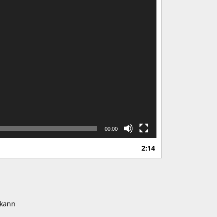
00:00
2:14
 kann