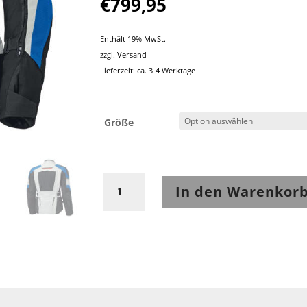
€
799,95
Enthält 19% MwSt.
zzgl.
Versand
Lieferzeit: ca. 3-4 Werktage
Größe
Held
In den Warenkor
Carese
3
Top
Jacke
Grau-
Blau
Menge