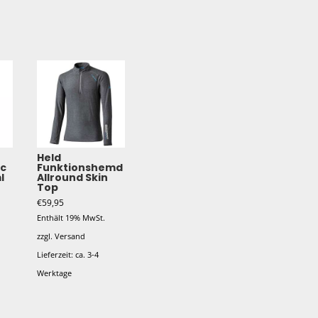
Held
sc
Funktionshemd
l
Allround Skin
Top
€
59,95
Enthält 19% MwSt.
zzgl.
Versand
Lieferzeit: ca. 3-4
Werktage
Dieses