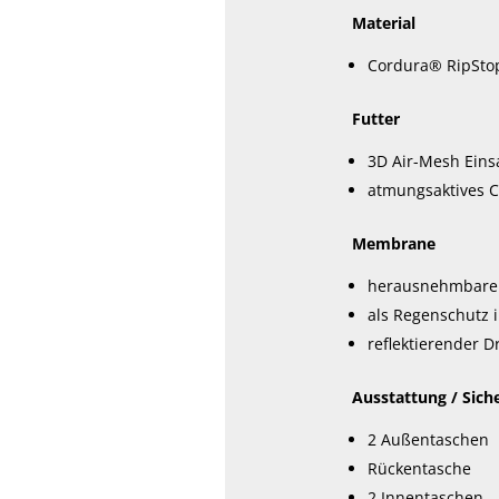
Material
Cordura® RipSto
Futter
3D Air-Mesh Eins
atmungsaktives 
Membrane
herausnehmbarer
als Regenschutz i
reflektierender D
Ausstattung / Sich
2 Außentaschen
Rückentasche
2 Innentaschen