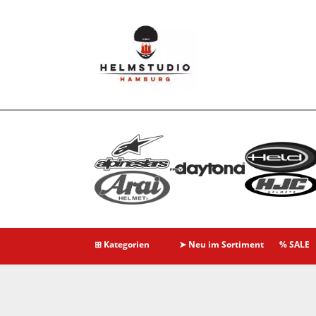
⊞ Kategorien
➤ Neu im Sortiment
% SALE