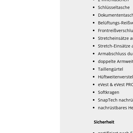
Schlüsseltasche
Dokumententasc
Belüftungs-Reißv
Frontreißverschlu
Stretcheinsätze 
Stretch-Einsätze
Armabschluss dur
doppelte Armweit
Taillengürtel
Hüftweitenverste
eVest & eVest PR
Softkragen
SnapTech nachrü
nachrüstbares He
Sicherheit