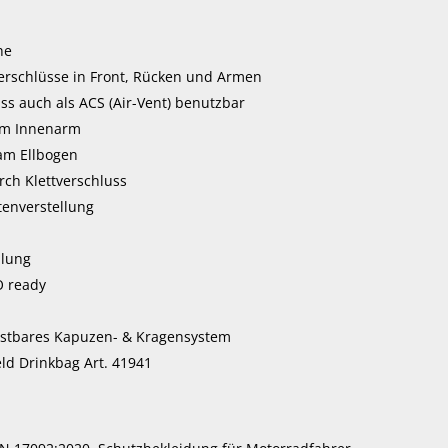
he
erschlüsse in Front, Rücken und Armen
ss auch als ACS (Air-Vent) benutzbar
am Innenarm
 am Ellbogen
ch Klettverschluss
enverstellung
llung
O ready
stbares Kapuzen- & Kragensystem
ld Drinkbag Art. 41941