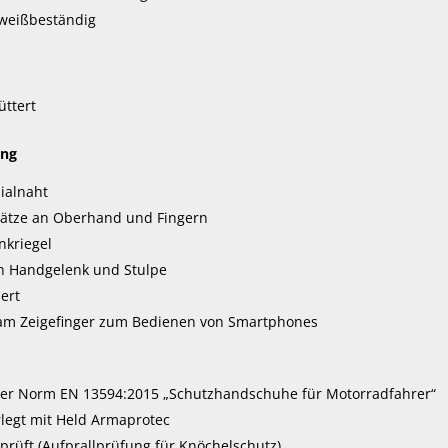
weißbeständig
ttert
ung
ialnaht
sätze an Oberhand und Fingern
nkriegel
an Handgelenk und Stulpe
ert
 am Zeigefinger zum Bedienen von Smartphones
h der Norm EN 13594:2015 „Schutzhandschuhe für Motorradfahrer“
legt mit Held Armaprotec
prüft (Aufprallprüfung für Knöchelschutz)