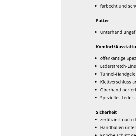
farbecht und sch
Futter
Unterhand ungefü
Komfort/Ausstatt
offenkantige Spez
Lederstretch-Ein
Tunnel-Handgele
Klettverschluss 
Oberhand perfori
Spezielles Leder
Sicherheit
zertifiziert nac
Handballen unter
Knöchelschutz ge