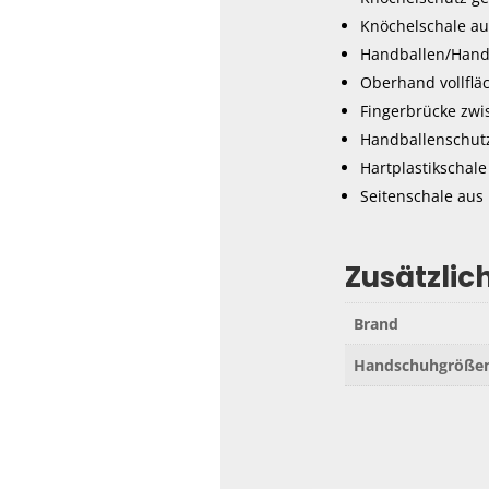
Knöchelschale au
Handballen/Handk
Oberhand vollflä
Fingerbrücke zwi
Handballenschutz
Hartplastikschal
Seitenschale aus 
Zusätzlic
Brand
Handschuhgröße