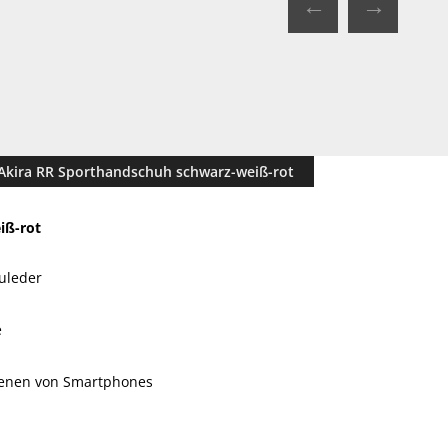
←
→
 Akira RR Sporthandschuh schwarz-weiß-rot
iß-rot
uleder
e
dienen von Smartphones