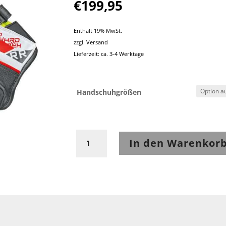
€
199,95
Enthält 19% MwSt.
zzgl.
Versand
Lieferzeit: ca. 3-4 Werktage
Handschuhgrößen
Held
In den Warenkor
Akira
RR
Sporthandschuh
schwarz-
weiß-
rot
Menge