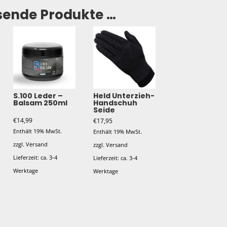
sende Produkte …
S.100 Leder –
Held Unterzieh-
Balsam 250ml
Handschuh
Seide
€
14,99
€
17,95
Enthält 19% MwSt.
Enthält 19% MwSt.
zzgl.
Versand
zzgl.
Versand
Lieferzeit: ca. 3-4
Lieferzeit: ca. 3-4
Werktage
Werktage
Dieses
Produkt
weist