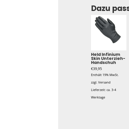
Dazu pas
Held Infinium
Skin Unterzieh-
Handschuh
€
39,95
Enthält 19% MwSt.
zzgl.
Versand
Lieferzeit: ca. 3-4
Werktage
Dieses
Produkt
weist