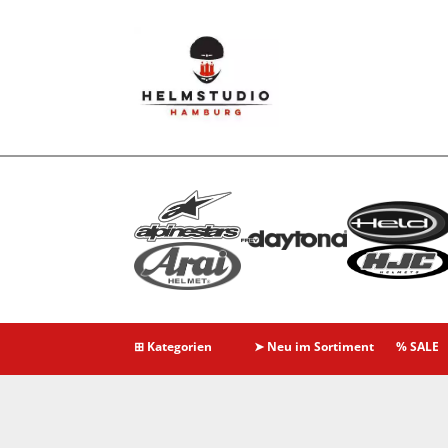
⊞ Kategorien
➤ Neu im Sortiment
% SALE