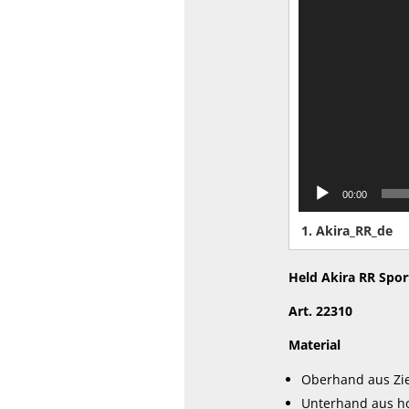
00:00
1.
Akira_RR_de
Held Akira RR Spo
Art. 22310
Material
Oberhand aus Zi
Unterhand aus h