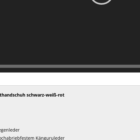
rthandschuh schwarz-weiß-rot
egenleder
ochabriebfestem Känguruleder