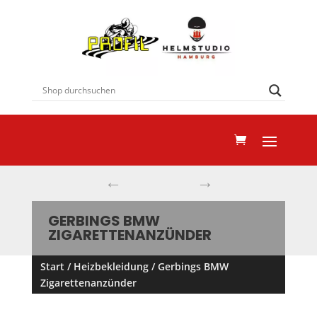
←
→
GERBINGS BMW
ZIGARETTENANZÜNDER
Start
/
Heizbekleidung
/ Gerbings BMW
Zigarettenanzünder