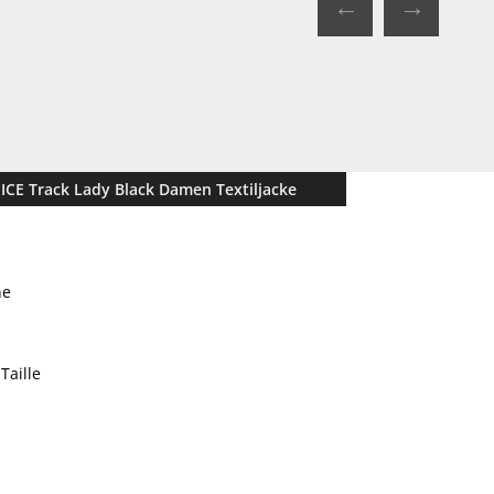
←
→
 ICE Track Lady Black Damen Textiljacke
ne
Taille