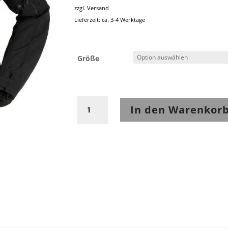
zzgl.
Versand
Lieferzeit: ca. 3-4 Werktage
Größe
Furygan
In den Warenkor
Jack
ICE
Track
Lady
Black
Damen
Textiljacke
Menge