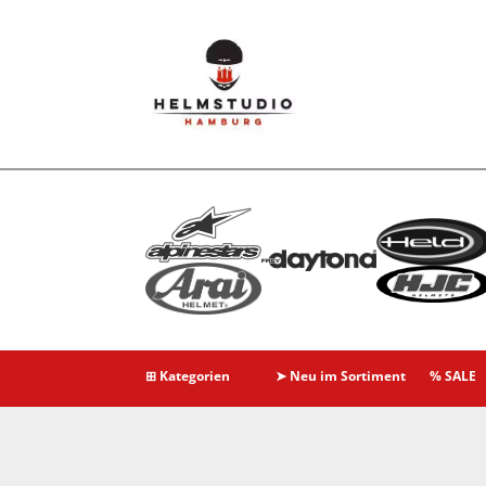
⊞ Kategorien
➤ Neu im Sortiment
% SALE