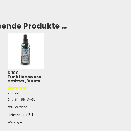
sende Produkte …
S.100
Funktionswasc
hmittel ,300ml
€
12,99
Bewertet mit
5.00
Enthält 19% MwSt.
von 5
zzgl.
Versand
Lieferzeit: ca. 3-4
Werktage