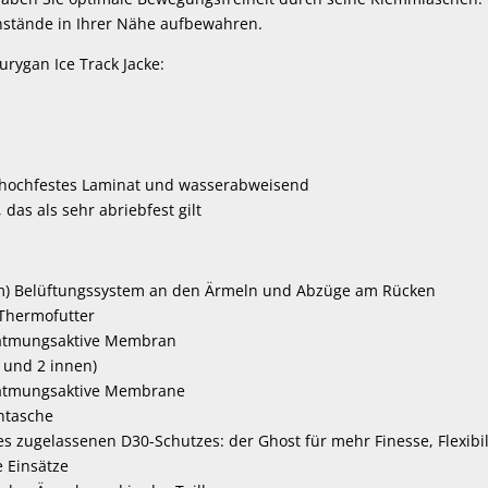
stände in Ihrer Nähe aufbewahren.
rygan Ice Track Jacke:
l, hochfestes Laminat und wasserabweisend
, das als sehr abriebfest gilt
em) Belüftungssystem an den Ärmeln und Abzüge am Rücken
Thermofutter
atmungsaktive Membran
 und 2 innen)
atmungsaktive Membrane
ntasche
 zugelassenen D30-Schutzes: der Ghost für mehr Finesse, Flexibili
e Einsätze