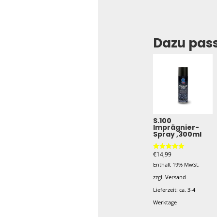
Dazu pas
S.100
Imprägnier-
Spray ,300ml
€
14,99
Bewertet mit
5.00
Enthält 19% MwSt.
von 5
zzgl.
Versand
Lieferzeit: ca. 3-4
Werktage