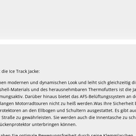
die Ice Track Jacke:
inen modernen und dynamischen Look und leiht sich gleichzeitig d
shell-Materials und des herausnehmbaren Thermofutters ist die Jac
mungsaktiv. Darüber hinaus bietet das AFS-Belüftungssystem an 
 langen Motorradtouren nicht zu heiß werden.Was Ihre Sicherheit be
otektoren an den Ellbogen und Schultern ausgestattet. Es gibt auch
r Straße zu gewährleisten. Sie werden auch die Innentasche zu sch
Rückenprotektor unterbringen können.
 haben Sie optimale Bewegungsfreiheit durch seine Klemmlaschen. 