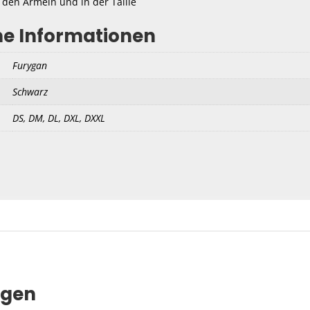
 den Ärmeln und in der Taille
he Informationen
Furygan
Schwarz
DS, DM, DL, DXL, DXXL
ngen