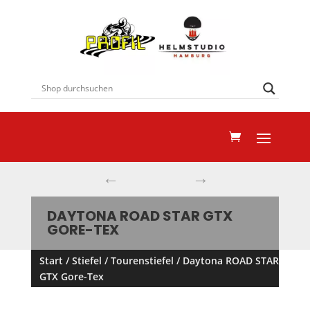
←
→
DAYTONA ROAD STAR GTX
GORE-TEX
Start
/
Stiefel
/
Tourenstiefel
/ Daytona ROAD STAR
GTX Gore-Tex