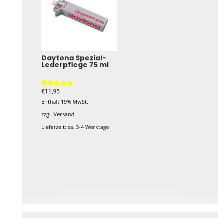
Daytona Spezial-
Lederpflege 75 ml
€
11,95
Bewertet mit
5.00
Enthält 19% MwSt.
von 5
zzgl.
Versand
Lieferzeit: ca. 3-4 Werktage