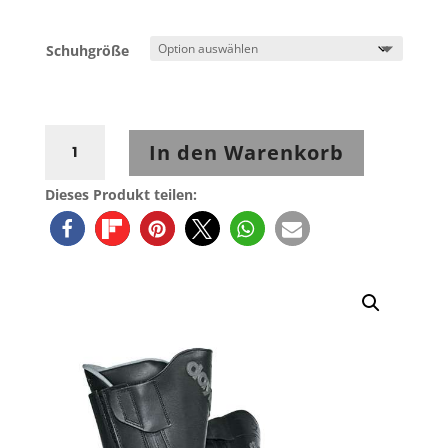
Schuhgröße
Daytona
In den Warenkorb
ROAD
STAR
Dieses Produkt teilen:
GTX
Gore-
Tex
Menge