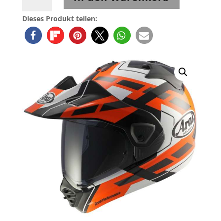
TOUR-
X5
Dieses Produkt teilen:
MATCH
orange
Menge