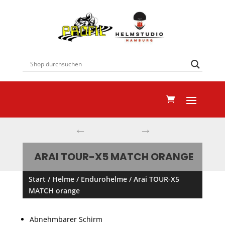
←
→
ARAI TOUR-X5 MATCH ORANGE
Start
/
Helme
/
Endurohelme
/ Arai TOUR-X5
MATCH orange
Abnehmbarer Schirm