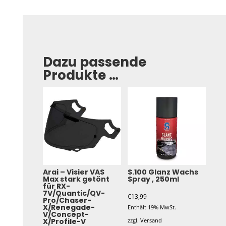
Dazu passende
Produkte …
Arai – Visier VAS
S.100 Glanz Wachs
Max stark getönt
Spray , 250ml
für RX-
7V/Quantic/QV-
€
13,99
Pro/Chaser-
X/Renegade-
Enthält 19% MwSt.
V/Concept-
X/Profile-V
zzgl.
Versand