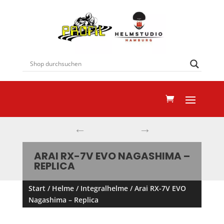
←
→
ARAI RX-7V EVO NAGASHIMA –
REPLICA
Start
/
Helme
/
Integralhelme
/ Arai RX-7V EVO
Nagashima – Replica