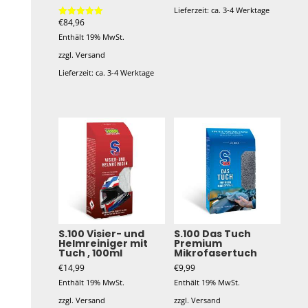
Lieferzeit: ca. 3-4 Werktage
€
84,96
Bewertet mit
5.00
Enthält 19% MwSt.
von 5
zzgl.
Versand
Lieferzeit: ca. 3-4 Werktage
S.100 Visier- und
S.100 Das Tuch
Helmreiniger mit
Premium
Tuch , 100ml
Mikrofasertuch
€
14,99
€
9,99
Enthält 19% MwSt.
Enthält 19% MwSt.
zzgl.
Versand
zzgl.
Versand