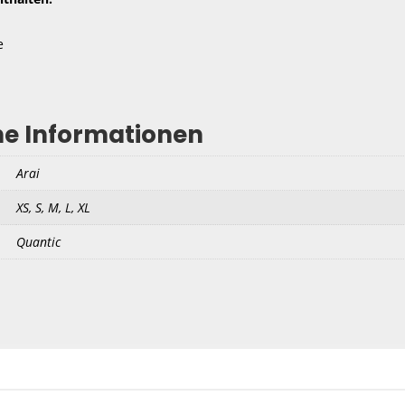
e
he Informationen
Arai
XS, S, M, L, XL
Quantic