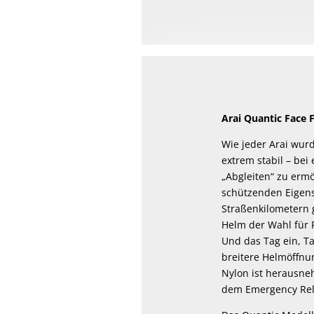
Arai Quantic Face 
Wie jeder Arai wurd
extrem stabil – bei
„Abgleiten“ zu ermö
schützenden Eigens
Straßenkilometern g
Helm der Wahl für 
Und das Tag ein, T
breitere Helmöffnun
Nylon ist herausneh
dem Emergency Rele