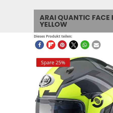
ARAI QUANTIC FACE
YELLOW
Dieses Produkt teilen:
Spare 25%