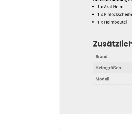
1 x Arai Helm
1 x Pinlockscheib
1 x Helmbeutel
Zusätzlic
Brand
Helmgrößen
Modell