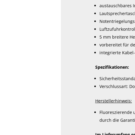
austauschbares I
Lautsprechertas
Notentriegelungs
Luftzufuhrkontrol
5 mm breitere H
vorbereitet für 
integrierte Kabe
Spezifikationen:
Sicherheitsstand
Verschlussart: D
Herstellerhinweis:
Fluoreszierende u
durch die Garanti
Im Lieferumfang en