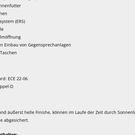
nnenfutter
chen
system (ERS)
le
elmöffnung
den Einbau von Gegensprechanlagen
l-Taschen
ard: ECE 22-06
oppel-D
nd äußerst helle Finishe, können im Laufe der Zeit durch Sonnenli
e abgesichert.
thalten: