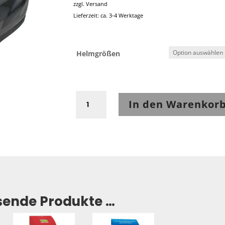
zzgl.
Versand
Lieferzeit: ca. 3-4 Werktage
Helmgrößen
Arai
In den Warenkor
Quantic
Face
Fluor
Yellow
Menge
sende Produkte …