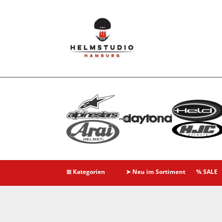
⊞ Kategorien
➤ Neu im Sortiment
% SALE