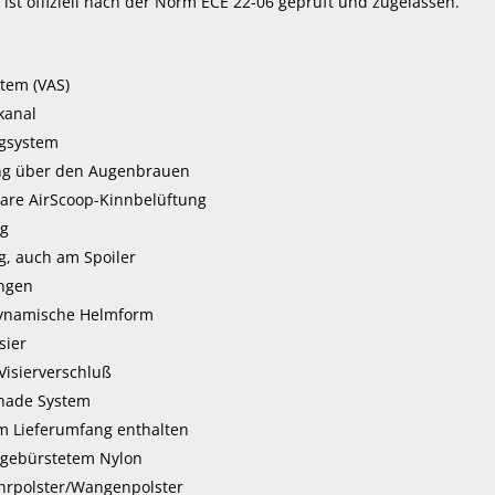
ist offiziell nach der Norm ECE 22-06 geprüft und zugelassen.
stem (VAS)
kanal
ugsystem
ng über den Augenbrauen
bare AirScoop-Kinnbelüftung
ng
g, auch am Spoiler
ungen
ynamische Helmform
sier
Visierverschluß
Shade System
im Lieferumfang enthalten
 gebürstetem Nylon
hrpolster/Wangenpolster