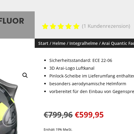
 FLUOR
(
1
Kundenrezension)
Bewertet
mit
5.00
Start
/
Helme
/
Integralhelme
/ Arai Quantic Fa
von 5,
basieren
d auf
Sicherheitsstandard: ECE 22-06
Kundenbe
3D Arai-Logo Luftkanal
wertung
Pinlock-Scheibe im Lieferumfang enthalte
besonders aerodynamische Helmform
vorbereitet für den Einbau von Gegenspr
€
799,96
€
599,95
Enthält 19% MwSt.