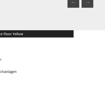
←
→
ce Fluor Yellow
n
echanlagen