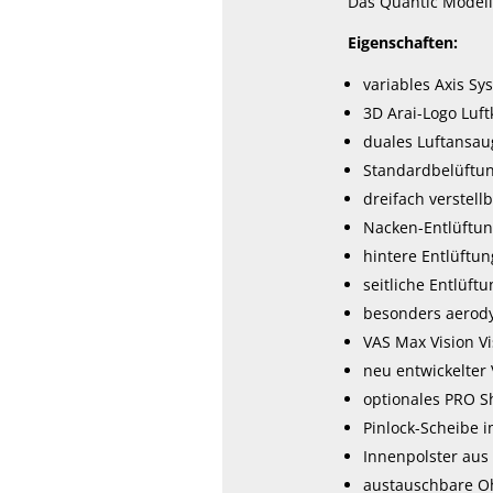
Das Quantic Modell 
Eigenschaften:
variables Axis Sy
3D Arai-Logo Luft
duales Luftansa
Standardbelüftu
dreifach verstell
Nacken-Entlüftu
hintere Entlüftun
seitliche Entlüft
besonders aerod
VAS Max Vision Vi
neu entwickelter 
optionales PRO 
Pinlock-Scheibe 
Innenpolster aus
austauschbare O