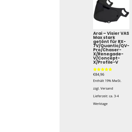
Arai – Visier VAS
Max stark
getönt für RX-
7V/Quantic/QV-
Pro/Chaser-
X/Renegade-
V/Concept-
X/Profile-V
€
84,96
Bewertet mit
5.00
Enthält 19% MwSt.
von 5
zzgl.
Versand
Lieferzeit: ca. 3-4
Werktage