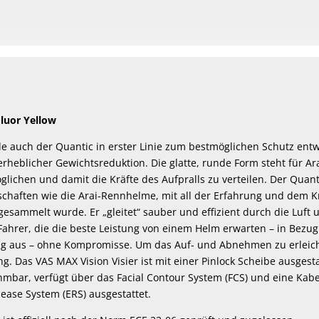
Fluor Yellow
e auch der Quantic in erster Linie zum bestmöglichen Schutz entwi
 erheblicher Gewichtsreduktion. Die glatte, runde Form steht für A
glichen und damit die Kräfte des Aufpralls zu verteilen. Der Qua
chaften wie die Arai-Rennhelme, mit all der Erfahrung und dem K
esammelt wurde. Er „gleitet“ sauber und effizient durch die Luft 
Fahrer, die die beste Leistung von einem Helm erwarten – in Bezu
ag aus – ohne Kompromisse. Um das Auf- und Abnehmen zu erleich
g. Das VAS MAX Vision Visier ist mit einer Pinlock Scheibe ausges
mbar, verfügt über das Facial Contour System (FCS) und eine Kabe
ase System (ERS) ausgestattet.