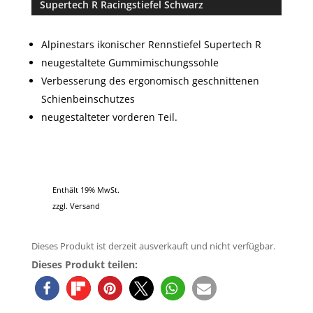
Supertech R Racingstiefel Schwarz
basieren
d auf
Kundenbe
Alpinestars ikonischer Rennstiefel Supertech R
wertung
neugestaltete Gummimischungssohle
Verbesserung des ergonomisch geschnittenen
Schienbeinschutzes
neugestalteter vorderen Teil.
Enthält 19% MwSt.
zzgl.
Versand
Dieses Produkt ist derzeit ausverkauft und nicht verfügbar.
Dieses Produkt teilen: