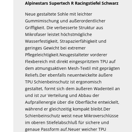
Alpinestars Supertech R Racingstiefel Schwarz
auf
auf
der
der
Neue gestaltete Sohle mit leichter
Produktseite
Produktseite
Gummimischung und außerordentlicher
Griffigkeit. Die verbesserte Struktur aus
gewählt
gewählt
Mikrofaser leistet höchstmögliche
werden
werden
Wasserfestigkeit, Strapazierfähigkeit und
geringes Gewicht bei extremer
Pflegeleichtigkeit.Neugestalteter vorderer
Flexbereich mit direkt eingespritztem TPU auf
dem atmungsaktiven Mesh-Textil mit geprägten
Reliefs.Der ebenfalls neuentwickelte äußere
TPU Schienbeinschutz ist ergonomisch
gestaltet, formt sich dem äußeren Wadenteil an
und ist zur Verteilung und Abbau der
Aufprallenergie über die Oberfläche entwickelt,
während er gleichzeitig kompakt bleibt.Der
Schienbeinschutz weist neue Mikroverschlüsse
im oberen Stiefelabschluß für sichere und
genaue Passform auf.Neuer weicher TPU