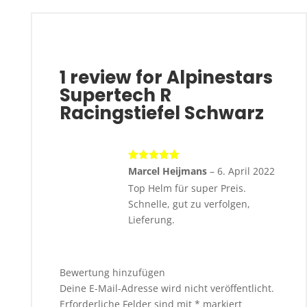
1 review for
Alpinestars
Supertech R
Racingstiefel Schwarz
Bewertet
Marcel Heijmans
–
6. April 2022
mit
5
von 5
Top Helm für super Preis.
Schnelle, gut zu verfolgen,
Lieferung.
Bewertung hinzufügen
Deine E-Mail-Adresse wird nicht veröffentlicht.
Erforderliche Felder sind mit
*
markiert