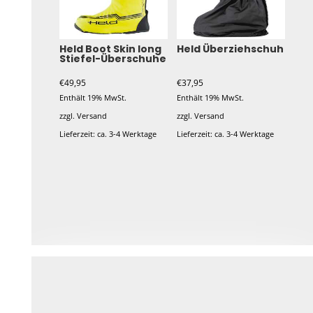
Held Boot Skin long
Held Überziehschuh
Stiefel-Überschuhe
€
49,95
€
37,95
Enthält 19% MwSt.
Enthält 19% MwSt.
zzgl.
Versand
zzgl.
Versand
Lieferzeit: ca. 3-4 Werktage
Lieferzeit: ca. 3-4 Werktage
Dieses
Dieses
Produkt
Produkt
weist
weist
mehrere
mehrere
Varianten
Varianten
auf.
auf.
Die
Die
Optionen
Optionen
können
können