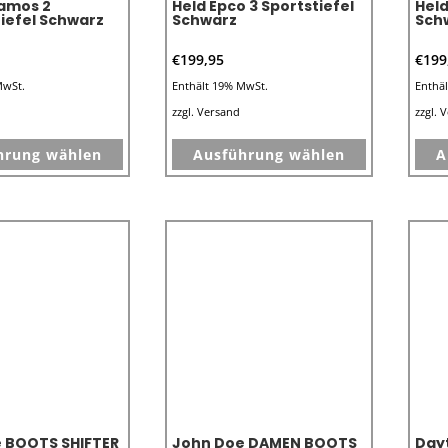
amos 2
Held Epco 3 Sportstiefel
Held
gewählt
gewählt
iefel Schwarz
Schwarz
Sch
werden
werden
€
199,95
€
199
MwSt.
Enthält 19% MwSt.
Enthä
zzgl.
Versand
zzgl.
V
Dieses
Dieses
hrung wählen
Ausführung wählen
A
Produkt
Produkt
weist
weist
mehrere
mehrere
Varianten
Varianten
auf.
auf.
Die
Die
Optionen
Optionen
können
können
auf
auf
der
der
Produktseite
Produktseit
 BOOTS SHIFTER
John Doe DAMEN BOOTS
Day