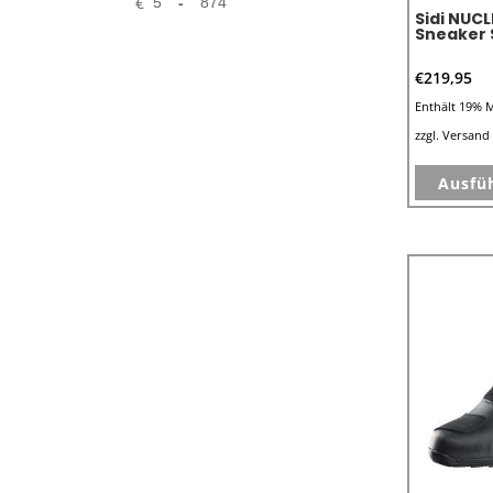
€
-
Sidi NUC
Sneaker
€
219,95
Enthält 19% 
zzgl.
Versand
Ausfü