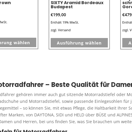
gewählt
gewählt
Brown
SIXTY Aramid Bordeaux
sch
Budapest
Gor
werden
werden
€
199,00
€
479
MwSt.
Enthält 19% MwSt.
Enthä
zzgl.
Versand
zzgl.
V
Dieses
Dieses
hrung wählen
Ausführung wählen
A
Produkt
Produkt
weist
weist
mehrere
mehrere
Varianten
Varianten
auf.
auf.
otorradfahrer – Beste Qualität für Dame
Die
Die
Optionen
Optionen
adfahrer gehören immer auch gut sitzende Motorradstiefel oder Mo
können
können
dschuhe und Motorradstiefel, sowie passende Einlegesohlen für je
auf
auf
egemittel – so können Sie, mit etwas Pflege, die Haltbarkeit Ihrer 
der
der
after Marken, von DAYTONA, SIDI und HELD über BÜSE und ALPIN
Produktseite
Damen und Herren, bei uns finden Sie, was Sie brauchen um weiter
Produktseit
gewählt
gewählt
efeln für Motorradfahrer