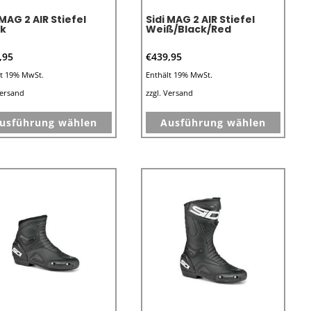
 MAG 2 AIR Stiefel
Sidi MAG 2 AIR Stiefel
ck
Weiß/Black/Red
,95
€
439,95
lt 19% MwSt.
Enthält 19% MwSt.
ersand
zzgl.
Versand
Dieses
Dieses
usführung wählen
Ausführung wählen
Produkt
Produk
weist
weist
mehrere
mehre
Varianten
Varian
auf.
auf.
Die
Die
Optionen
Optio
können
könne
auf
auf
der
der
Produktseite
Produk
e