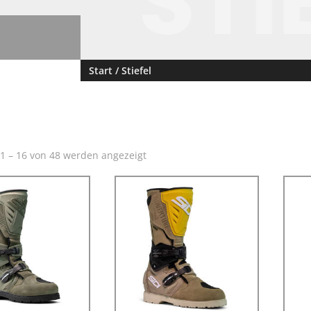
STI
Start
/ Stiefel
1 – 16 von 48 werden angezeigt