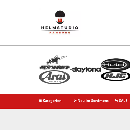
⊞ Kategorien
➤ Neu im Sortiment
% SALE