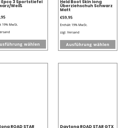
 Epco 3 Sportstiefel
Held Boot Skin long
gewählt
gewähl
warz/Weiß
Überziehschuh Schwarz
Matt
werden
werde
,95
€
59,95
lt 19% MwSt.
Enthält 19% MwSt.
ersand
zzgl.
Versand
Dieses
Dieses
usführung wählen
Ausführung wählen
Produkt
Produk
weist
weist
mehrere
mehre
Varianten
Varian
auf.
auf.
Die
Die
Optionen
Optio
können
könne
auf
auf
der
der
e
Produktseite
Produk
tona ROAD STAR
Daytona ROAD STAR GTX