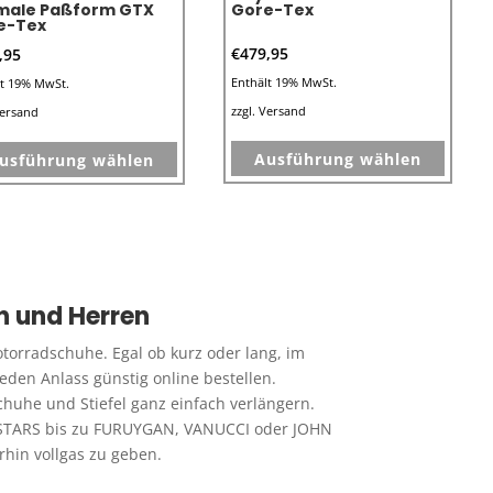
gewählt
gewähl
male Paßform GTX
Gore-Tex
e-Tex
werden
werde
€
479,95
,95
Enthält 19% MwSt.
lt 19% MwSt.
zzgl.
Versand
ersand
Dieses
Dieses
Ausführung wählen
usführung wählen
Produk
Produkt
weist
weist
mehre
mehrere
Varian
Varianten
auf.
auf.
n und Herren
Die
Die
Optio
Optionen
torradschuhe. Egal ob kurz oder lang, im
könne
können
den Anlass günstig online bestellen.
auf
auf
Schuhe und Stiefel ganz einfach verlängern.
der
der
ESTARS bis zu FURUYGAN, VANUCCI oder JOHN
Produk
hin vollgas zu geben.
e
Produktseite
gewähl
gewählt