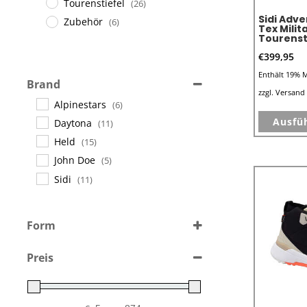
Tourenstiefel
(26)
Sidi Adv
Zubehör
(6)
Tex Milit
Tourenst
€
399,95
Enthält 19% 
Brand
zzgl.
Versand
Alpinestars
(6)
Ausfü
Daytona
(11)
Held
(15)
John Doe
(5)
Sidi
(11)
Form
Frauen
(2)
Preis
Männer
(3)
Unisex
(10)