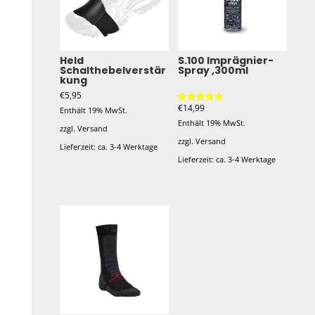
Held
S.100 Imprägnier-
Schalthebelverstär
Spray ,300ml
kung
€
5,95
€
14,99
Bewertet mit
Enthält 19% MwSt.
5.00
Enthält 19% MwSt.
von 5
zzgl.
Versand
zzgl.
Versand
Lieferzeit: ca. 3-4 Werktage
Lieferzeit: ca. 3-4 Werktage