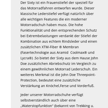
der
Der Sixty ist ein Frauenstiefel der speziell für
Produktseite
das Motorradfahren entworfen wurde. Dieser
klassische Lederstiefel verfügt natürlich über
gewählt
alle wichtigen Features die ein moderner
werden
Motorradschuh haben muss. Die hohe
Funktionalität und den entsprechenden Schutz
bei Extrembelastungen verdankt der Stiefel der
Kombination aus echtem Rindsleder und einen
zusätzlichen XTM-Fiber ® Membran
(Fasertechnologie aus Aramid Coolmax® und
Lycra®) .So bietet der Sixty aus dem Hause John
Doe zusätzlichen Abriebschutz im Vergleich zu
einem gewöhnlichen Motorrad Lederschuh. Ein
weiteres Merkmal ist die John Doe Threepoint-
Protection, bedeutet eine zusätzliche
Verstärkung an Knöchel,Ferse und Vorderfuß.
Jeder unserer Motorradschuhe verfügt
selbstverständlich auch über eine
„Waterstopfunktion“ (bekannt von Trekking u.