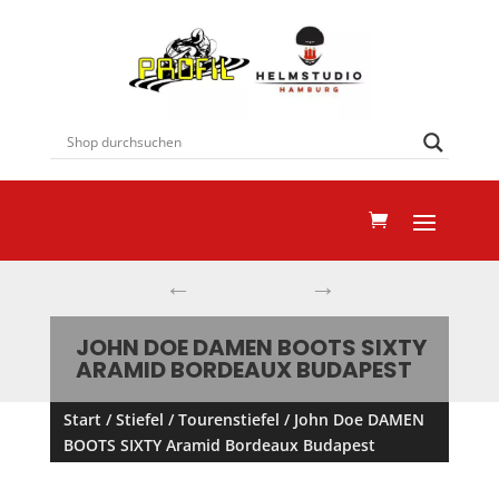
←
→
JOHN DOE DAMEN BOOTS SIXTY
ARAMID BORDEAUX BUDAPEST
Start
/
Stiefel
/
Tourenstiefel
/ John Doe DAMEN
BOOTS SIXTY Aramid Bordeaux Budapest