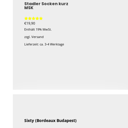
Stadler Socken kurz
MSK
€
19,90
Bewertet mit
5.00
Enthält 19% MwSt.
von 5
zzgl.
Versand
Lieferzeit: ca. 3-4 Werktage
Dieses
Produkt
weist
mehrere
Varianten
auf.
Die
Optionen
können
Sixty (Bordeaux Budapest)
auf