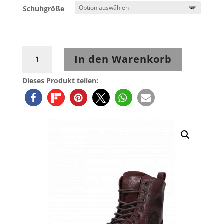
Schuhgröße
John
In den Warenkorb
Doe
DAMEN
Dieses Produkt teilen:
BOOTS
SIXTY
Aramid
Bordeaux
Budapest
Menge